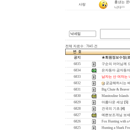
흉낸는 몬
사랑
니다^^
전체 자료수 : 7045 건
공지
★회원정보수정(로그인
6835
구순의 어머님께 
6834
은자동아 금자동
6833
남자는 산 여자는 
6832
궁금해하시는 배
6831
Big Chute & Beaver
6830
Manitouline Islands
6829
아름다운 세상
[5]
6828
건국의 기초
[4]
6827
예쁜보조개님 보세
6826
Fox Hunting with a
6825
Hunting a Shark Fr