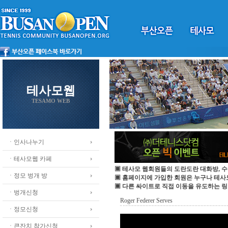
테사모웹
TESAMO WEB
ㆍ인사나누기
ㆍ테사모웹 카페
▣ 테사모 웹회원들의 도란도란 대화방, 수
ㆍ정모 벙개 방
▣ 홈페이지에 가입한 회원은 누구나 테
▣ 다른 싸이트로 직접 이동을 유도하는 링
ㆍ벙개신청
Roger Federer Serves
ㆍ정모신청
ㆍ큰잔치 참가신청