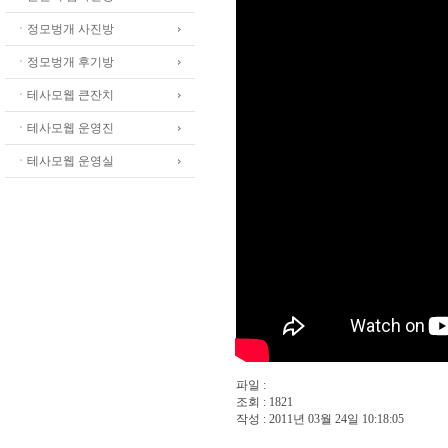
ㆍ정모벙개 사진방
ㆍ정모벙개 후기방
ㆍ테사모웹 큰잔치
ㆍ테사모웹 운영진
ㆍ테사모웹 운영실
파일 :
조회 : 1821
작성 : 2011년 03월 24일 10:18:05