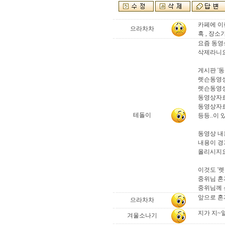
카페에 이
으라차차
혹 , 장
요즘 동영
삭제라니
게시판 '
렛슨동영
렛슨동영
동영상자
동영상자
테돌이
등등..이 
동영상 내
내용이 경기
올리시지요
이것도 '렛
중위님 혼
중위님께 
앞으로 혼
으라차차
지가 지~일
겨울소나기