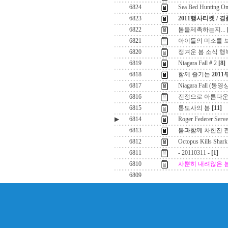
6824
Sea Bed Hunting On
6823
2011행사티켓 / 
6822
봄을제촉하는지...
6821
아이들의 미소를 보면
6820
정겨운 봄 소식 행
6819
Niagara Fall # 2
[8]
6818
함께 즐기는
201
6817
Niagara Fall (동영
6816
진정으로 아름다운
6815
통도사의 봄
[11]
▶
6814
Roger Federer Serve
6813
봄과함께 차한잔 전
6812
Octopus Kills Shark
6811
- 20110311 -
[1]
6810
사뿐히 내려않은 
6809