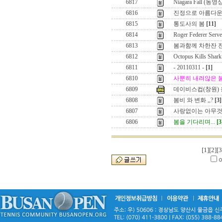
6817
Niagara Fall (동영
6816
진정으로 아름다운
6815
통도사의 봄
[11]
6814
Roger Federer Serve
6813
봄과함께 차한잔 전
6812
Octopus Kills Shark
6811
- 20110311 -
[1]
6810
사뿐히 내려않은 
6809
데이비스컵(창원)
6808
봄비 와 변화 ,,?
[3]
6807
사랑없이는 아무것
6806
봄을 기다리며...
[3
[1]
[2]
[3