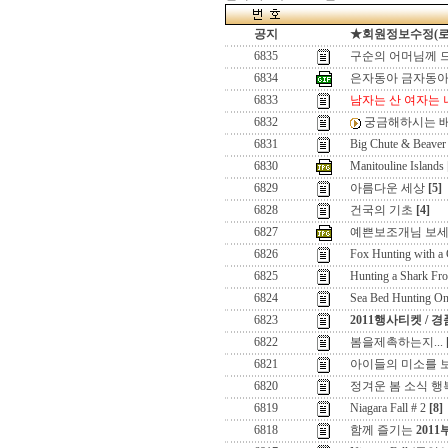
공지
★회원정보수정(로그인
6835
구순의 어머님께 
6834
은자동아 금자동
6833
남자는 산 여자는 
6832
궁금해하시는 배
6831
Big Chute & Beaver
6830
Manitouline Islands
6829
아름다운 세상
[5]
6828
건국의 기초
[4]
6827
예쁜보조개님 보세
6826
Fox Hunting with a
6825
Hunting a Shark Fr
6824
Sea Bed Hunting On
6823
2011행사티켓 / 
6822
봄을제촉하는지...
6821
아이들의 미소를 보면
6820
정겨운 봄 소식 행
6819
Niagara Fall # 2
[8]
6818
함께 즐기는
201