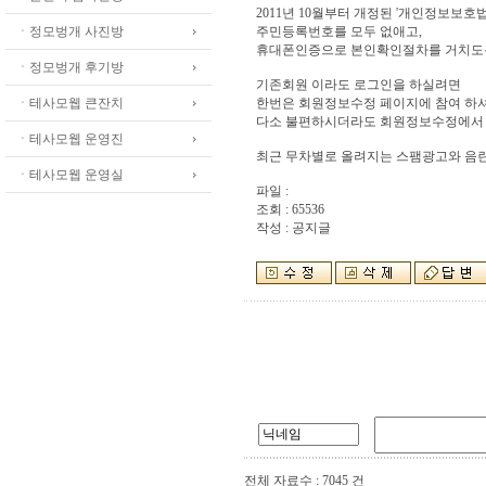
2011년 10월부터 개정된 '개인정보보호
ㆍ정모벙개 사진방
주민등록번호를 모두 없애고,
휴대폰인증으로 본인확인절차를 거치도
ㆍ정모벙개 후기방
기존회원 이라도 로그인을 하실려면
ㆍ테사모웹 큰잔치
한번은 회원정보수정 페이지에 참여 하셔
다소 불편하시더라도 회원정보수정에서 
ㆍ테사모웹 운영진
최근 무차별로 올려지는 스팸광고와 음란
ㆍ테사모웹 운영실
파일 :
조회 : 65536
작성 : 공지글
전체 자료수 : 7045 건