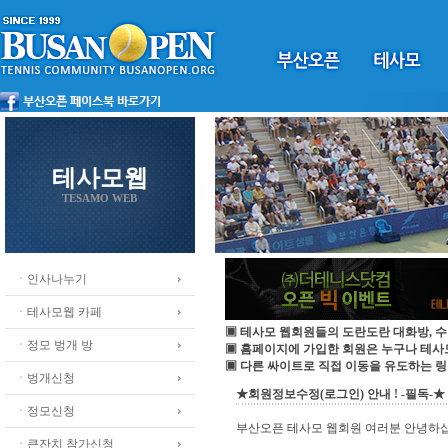
테사모웹
TESAMO WEB
ㆍ인사나누기
ㆍ테사모웹 카페
▣ 테사모 웹회원들의 도란도란 대화방, 수
ㆍ정모 벙개 방
▣ 홈페이지에 가입한 회원은 누구나 테
▣ 다른 싸이트로 직접 이동을 유도하는 링
ㆍ벙개신청
★회원정보수정(로그인) 안내 ! -필독-★
ㆍ정모신청
부산오픈 테사모 웹회원 여러분 안녕하
ㆍ큰잔치 참가신청