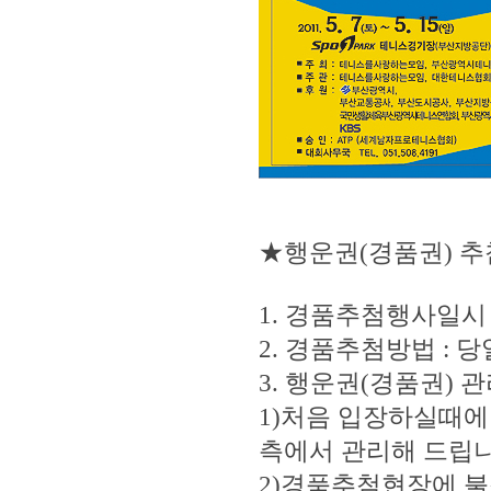
★행운권(경품권) 추
1. 경품추첨행사일시 :
2. 경품추첨방법 :
3. 행운권(경품권) 관
1)처음 입장하실때에
측에서 관리해 드립니
2)경품추첨현장에 불