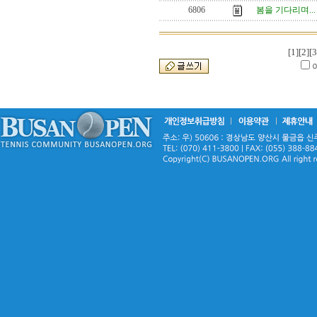
6806
봄을 기다리며...
[1]
[2]
[3