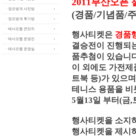
2011부산오픈
ㆍ정모벙개 사진방
(경품/기념품/
ㆍ정모벙개 후기방
ㆍ테사모웹 큰잔치
행사티켓은
경품
ㆍ테사모웹 운영진
결승전이 진행되는 
ㆍ테사모웹 운영실
품추첨이 있습니
이 외에도 가전제품
트북 등)가 있으며
테니스 용품을 비
5월13일 부터(금
행사티켓을 소지
행사티켓을 제시하시