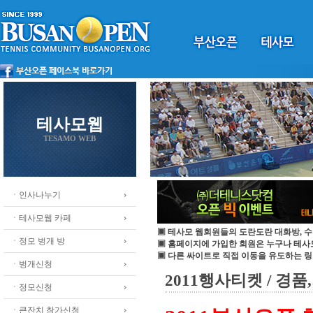
테사모웹
TESAMO WEB
ㆍ인사나누기
ㆍ테사모웹 카페
▣ 테사모 웹회원들의 도란도란 대화방, 수
ㆍ정모 벙개 방
▣ 홈페이지에 가입한 회원은 누구나 테
▣ 다른 싸이트로 직접 이동을 유도하는 링
ㆍ벙개신청
2011행사티켓 / 경
ㆍ정모신청
ㆍ큰잔치 참가신청