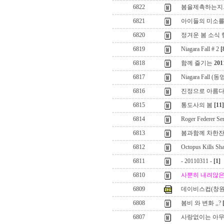
6822
봄을제촉하는지..
6821
아이들의 미소를 
6820
정겨운 봄 소식
6819
Niagara Fall # 2
[
6818
함께 즐기는
20
6817
Niagara Fall (
6816
진정으로 아름다
6815
통도사의 봄
[11]
6814
Roger Federer Se
6813
봄과함께 차한잔
6812
Octopus Kills Sh
6811
- 20110311 -
[1]
6810
사뿐히 내려않은
6809
데이비스컵(창원
6808
봄비 와 변화 ,,?
6807
사랑없이는 아무