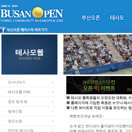
테사모웹
TESAMO WEB
ㆍ인사나누기
ㆍ테사모웹 카페
▣ 테사모 웹회원들의 도란도란 대화방, 수
ㆍ정모 벙개 방
▣ 홈페이지에 가입한 회원은 누구나 테
▣ 다른 싸이트로 직접 이동을 유도하는 링
ㆍ벙개신청
예쁜보조개님 보세요~
ㆍ정모신청
소개 받고 컨디션이 좋지않아 미안했어요
ㆍ큰잔치 참가신청
어쩜 약속이라도 한듯이 똑같은 옷, 그