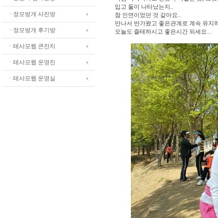
입고 둘이 나타났는지..
ㆍ정모벙개 사진방
참 인연이었던 것 같아요..
만나서 반가왔고 좋은관계로 계속 유지하
ㆍ정모벙개 후기방
오늘도 즐테하시고 좋은시간 되세요...
ㆍ테사모웹 큰잔치
ㆍ테사모웹 운영진
ㆍ테사모웹 운영실