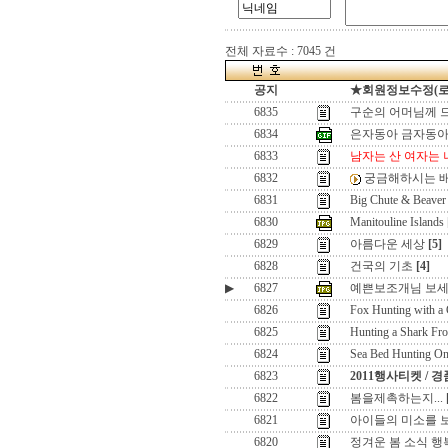
전체 자료수 : 7045 건
공지
★회원정보수정(로그인
6835
구순의 어머님께 
6834
은자동아 금자동
6833
남자는 산 여자는 
6832
궁금해하시는 배
6831
Big Chute & Beaver
6830
Manitouline Islands
6829
아름다운 세상
[5]
6828
건국의 기초
[4]
▶
6827
예쁜보조개님 보세
6826
Fox Hunting with a
6825
Hunting a Shark Fr
6824
Sea Bed Hunting On
6823
2011행사티켓 / 
6822
봄을제촉하는지...
6821
아이들의 미소를 보면
6820
정겨운 봄 소식 행