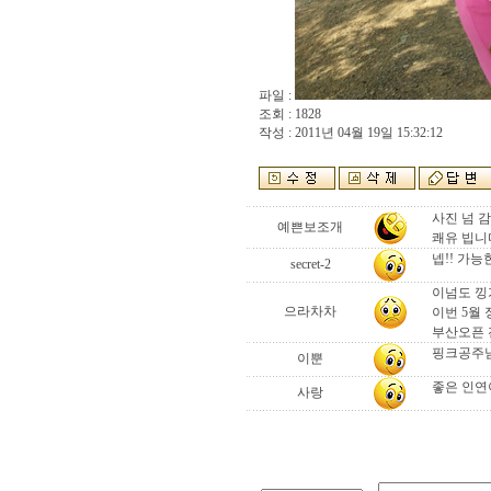
파일 :
조회 : 1828
작성 : 2011년 04월 19일 15:32:12
사진 넘 
예쁜보조개
쾌유 빕니다
넵!! 가
secret-2
이넘도 낑가
으라차차
이번 5월
부산오픈 
핑크공주님
이뿐
좋은 인연
사랑