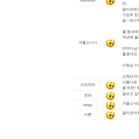
helloween
데...
얼마전에 
가양주 한
잘 ~계시지
울 동네에
작년에 올
겨울소나기
만덕이님 
좋겠네요.
사랑님 사
교육단지내
아름다운 
으라차차
봄 하면! 
잘보고 갑
전라
겨울소낙님
tenipa
얼마전까지
이뿐