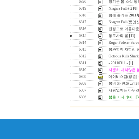
6820
정겨운 봄 소식 행
6819
Niagara Fall # 2
[8]
6818
함께 즐기는
201
6817
Niagara Fall (동영
6816
진정으로 아름다운
▶
6815
통도사의 봄
[11]
6814
Roger Federer Serve
6813
봄과함께 차한잔 전
6812
Octopus Kills Shark
6811
- 20110311 -
[1]
6810
사뿐히 내려않은 
6809
데이비스컵(창원)
6808
봄비 와 변화 ,,?
[3]
6807
사랑없이는 아무것
6806
봄을 기다리며...
[3