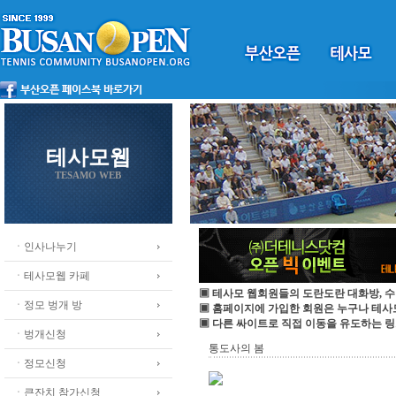
테사모웹
TESAMO WEB
ㆍ인사나누기
ㆍ테사모웹 카페
▣ 테사모 웹회원들의 도란도란 대화방, 수
ㆍ정모 벙개 방
▣ 홈페이지에 가입한 회원은 누구나 테
▣ 다른 싸이트로 직접 이동을 유도하는 링
ㆍ벙개신청
통도사의 봄
ㆍ정모신청
ㆍ큰잔치 참가신청