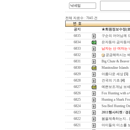
전체 자료수 : 7045 건
공지
★회원정보수정(로그인
6835
구순의 어머님께 
6834
은자동아 금자동
6833
남자는 산 여자는 
6832
궁금해하시는 배
6831
Big Chute & Beaver
6830
Manitouline Islands
6829
아름다운 세상
[5]
6828
건국의 기초
[4]
6827
예쁜보조개님 보세
6826
Fox Hunting with a
6825
Hunting a Shark Fr
6824
Sea Bed Hunting On
6823
2011행사티켓 / 
6822
봄을제촉하는지...
6821
아이들의 미소를 보면