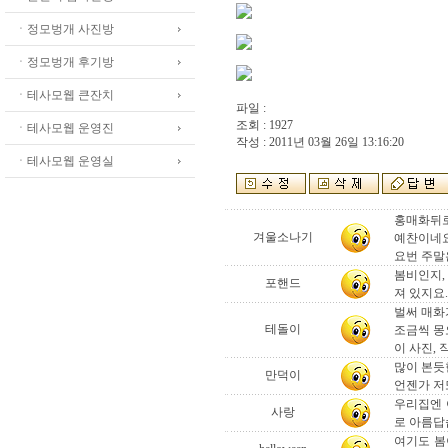
ㆍ정모벙개 사진방
ㆍ정모벙개 후기방
ㆍ테사모웹 큰잔치
파일 :
조회 : 1927
ㆍ테사모웹 운영진
작성 : 2011년 03월 26일 13:16:20
ㆍ테사모웹 운영실
홍매화뒤로
겨울소나기
예찬이네요
요번 주말
봄비인지,
포핸드
져 있지요.
벌써 매화가
테돌이
조금씩 몽
이 사진, 
많이 본듯
만덕이
언젠가 저
우리집엔 
사랑
로 아름답
여기도 봄