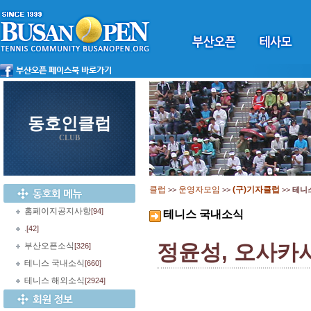
동호인클럽
CLUB
클럽
운영자모임
(구)기자클럽
>>
>>
>>
테니
홈페이지공지사항
[94]
테니스 국내소식
.
[42]
정윤성, 오사카시
부산오픈소식
[326]
테니스 국내소식
[660]
테니스 해외소식
[2924]