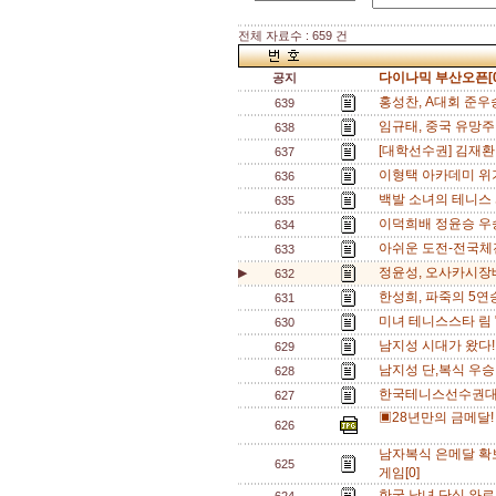
전체 자료수 : 659 건
다이나믹 부산오픈[0
공지
홍성찬, A대회 준우승
639
임규태, 중국 유망주
638
[대학선수권] 김재환
637
이형택 아카데미 위기
636
백발 소녀의 테니스 
635
이덕희배 정윤승 우승
634
아쉬운 도전-전국체전
633
정윤성, 오사카시장배(G
▶
632
한성희, 파죽의 5연승
631
미녀 테니스스타 림 
630
남지성 시대가 왔다!
629
남지성 단,복식 우
628
한국테니스선수권대회
627
▣28년만의 금메달!
626
남자복식 은메달 확보
625
게임[0]
한국 남녀 단식 와르르