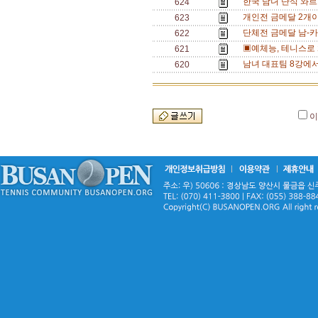
한국 남녀 단식 와르르
624
개인전 금메달 2개
623
단체전 금메달 남-카
622
▣예체능, 테니스로 
621
남녀 대표팀 8강에서
620