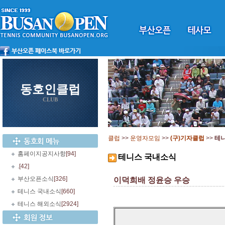
동호인클럽
CLUB
클럽
>>
운영자모임
>>
(구)기자클럽
>>
테
홈페이지공지사항
[94]
테니스 국내소식
.
[42]
부산오픈소식
[326]
이덕희배 정윤승 우승
테니스 국내소식
[660]
테니스 해외소식
[2924]