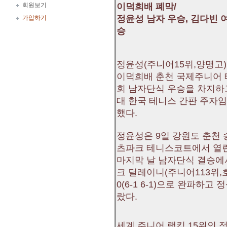
회원보기
이덕희배 폐막/
정윤성 남자 우승, 김다빈 
가입하기
승
정윤성(주니어15위,양명고)이
이덕희배 춘천 국제주니어
회 남자단식 우승을 차지하
대 한국 테니스 간판 주자
했다.
정윤성은 9일 강원도 춘천
츠파크 테니스코트에서 열
마지막 날 남자단식 결승에
크 딜레이니(주니어113위,호
0(6-1 6-1)으로 완파하고 
랐다.
세계 주니어 랭킹 15위인 