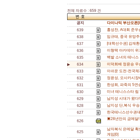
전체 자료수 : 659 건
공지
다이나믹 부산오픈[0
홍성찬, A대회 준우승
639
임규태, 중국 유망주
638
[대학선수권] 김재환
637
이형택 아카데미 위기
636
백발 소녀의 테니스 
635
이덕희배 정윤승 우승
▶
634
아쉬운 도전-전국체전
633
정윤성, 오사카시장배(
632
한성희, 파죽의 5연승
631
미녀 테니스스타 림 
630
남지성 시대가 왔다!
629
남지성 단,복식 우
628
한국테니스선수권대회
627
▣28년만의 금메달!
626
남자복식 은메달 확보
625
게임[0]