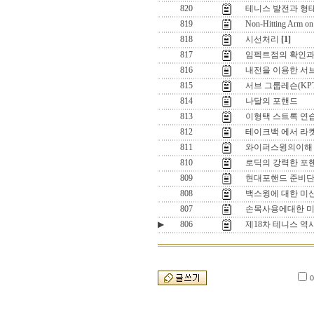
820
테니스 발전과 형태
819
Non-Hitting Arm on
818
시선처리
[1]
817
임펙트점의 확인과
816
내전을 이용한 서브
815
서브 그룹레슨(K
814
나달의 포핸드
813
이형택 스트록 연습
812
테이크백 에서 라
811
와이퍼스윙의이해 
810
로딕의 강력한 포
809
현대포핸드 준비단
808
백스윙에 대한 미신
807
손목사용에대한 미신
▶
806
제18차 테니스 역사