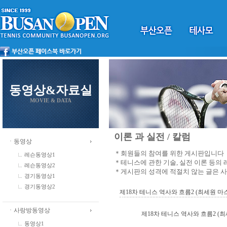
동영상&자료실
MOVIE & DATA
이론 과 실전 / 칼럼
ㆍ동영상
＊회원들의 참여를 위한 게시판입니다
레슨동영상1
＊테니스에 관한 기술, 실전 이론 등의
레슨동영상2
＊게시판의 성격에 적절치 않는 글은 
경기동영상1
경기동영상2
제18차 테니스 역사와 흐름2 (최세원 마스
ㆍ사랑방동영상
제18차 테니스 역사와 흐름2 (
동영상1