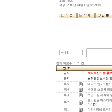
조회 : 4329
작성 : 2009년 04월 17일 09:21:06
전체 자료수 : 1025 건
공지
2012부산오픈 홍보
공지
★회원정보수정(로그인
825
테니스 팁 - 포핸드
824
백핸드 스트록 원포
823
초급드릴,시작이 
톱스핀을 마스터하
822
다 )
[5]
821
아하 ! 장님 코끼리 