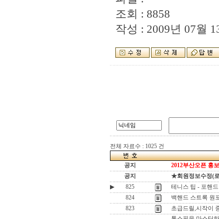
조회 : 8858
작성 : 2009년 07월 13
전체 자료수 : 1025 건
공지
2012부산오픈 홍보
공지
★회원정보수정(로그인
▶
825
테니스 팁 - 포핸드
824
백핸드 스트록 원포
823
초급드릴,시작이 
톱스핀을 마스터하