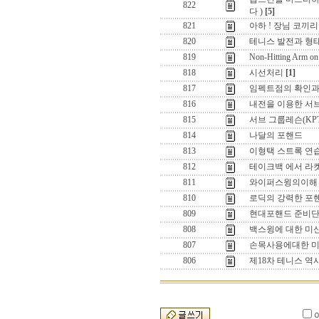
822
다 )
[5]
821
아하 ! 장님 코끼리 
820
테니스 발전과 형태
819
Non-Hitting Arm on
818
시선처리
[1]
817
임펙트점의 확인과
816
내전을 이용한 서브
815
서브 그룹레슨(K
814
나달의 포핸드
813
이형택 스트록 연습
812
테이크백 에서 라
811
와이퍼스윙의이해 
810
로딕의 강력한 포
809
현대포핸드 준비단
808
백스윙에 대한 미신
807
손목사용에대한 미신
806
제18차 테니스 역사