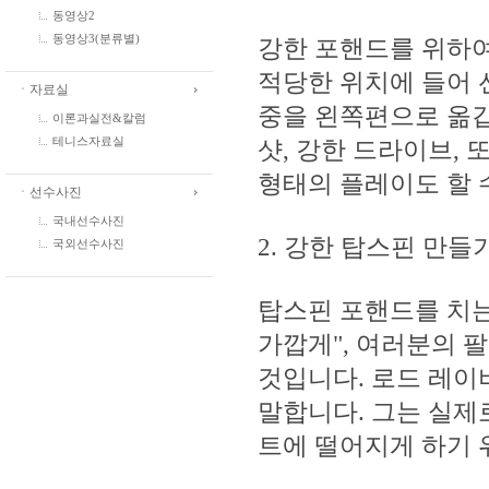
동영상2
동영상3(분류별)
강한 포핸드를 위하여
적당한 위치에 들어 
ㆍ자료실
중을 왼쪽편으로 옮깁
이론과실전&칼럼
샷, 강한 드라이브,
테니스자료실
형태의 플레이도 할 수
ㆍ선수사진
국내선수사진
2. 강한 탑스핀 만들기
국외선수사진
탑스핀 포핸드를 치는
가깝게", 여러분의 
것입니다. 로드 레이버
말합니다. 그는 실제
트에 떨어지게 하기 