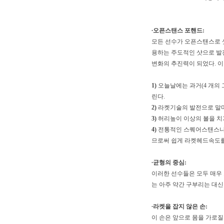
∙오픈스탠스 포핸드:
모든 선수가 오픈스탠스로 
용하는 주도적인 샷으로 발
변화의 추진력이 되었다. 이
1)
오늘날에는 과거(4 개의 
린다.
2)
라켓기술의 발전으로 말미암
3)
허리높이 이상의 볼을 치
4)
전통적인 스퀘어스탠스나 
므로써 쉽게 라켓헤드속도를
∙균형의 중심:
이러한 선수들은 모두 매우
는 아주 약간 구부리는 대신
∙라켓을 잡지 않은 손:
이 손은 앞으로 몸을 가로질