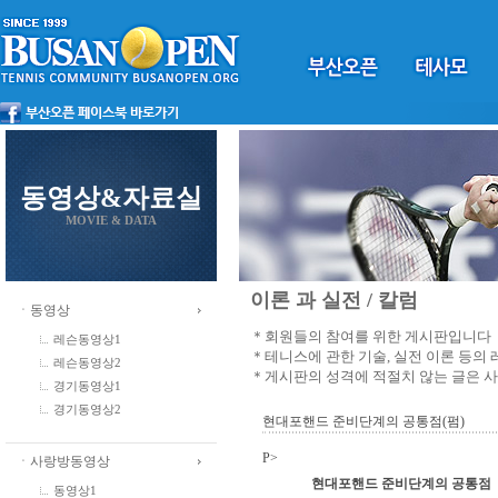
동영상&자료실
MOVIE & DATA
이론 과 실전 / 칼럼
ㆍ동영상
＊회원들의 참여를 위한 게시판입니다
레슨동영상1
＊테니스에 관한 기술, 실전 이론 등의
레슨동영상2
＊게시판의 성격에 적절치 않는 글은 
경기동영상1
경기동영상2
현대포핸드 준비단계의 공통점(펌)
P>
ㆍ사랑방동영상
현대포핸드 준비단계의 공통점
동영상1