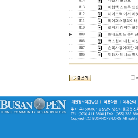
814
나달의 포핸드
813
이형택 스트록 연습
812
테이크백 에서 라
811
와이퍼스윙의이해 
810
로딕의 강력한 포
▶
809
현대포핸드 준비단
808
백스윙에 대한 미신
807
손목사용에대한 미신
806
제18차 테니스 역사