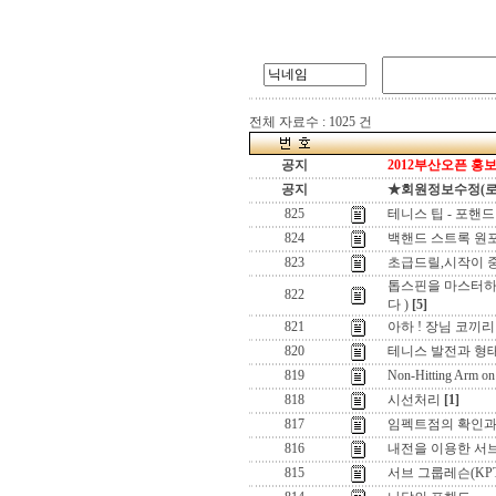
전체 자료수 : 1025 건
공지
2012부산오픈 홍보
공지
★회원정보수정(로그인
825
테니스 팁 - 포핸드
824
백핸드 스트록 원포
823
초급드릴,시작이 
톱스핀을 마스터하
822
다 )
[5]
821
아하 ! 장님 코끼리 
820
테니스 발전과 형태
819
Non-Hitting Arm on
818
시선처리
[1]
817
임펙트점의 확인과
816
내전을 이용한 서브
815
서브 그룹레슨(K