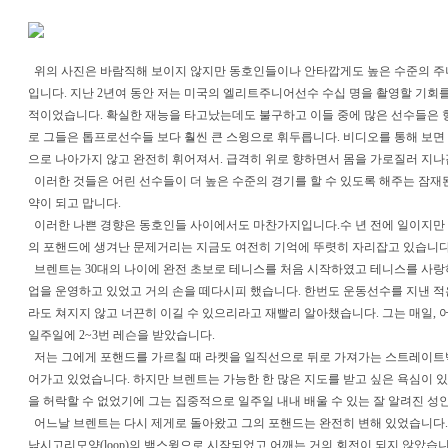
위의 사진은 바람직해 보이지 않지만 동호인들이나 안타깝게도 높은 수준의 주
입니다. 지난 2년여 동안 저는 미국의 엘리트주니어선수 수십 명을 촬영할 기회를
적이었습니다. 확실한 재능을 타고났는데도 불구하고 이들 중에 많은 선수들은 
로 그들은 톱프로선수들 보다 훨씬 큰 스윙으로 휘두릅니다. 비디오를 통해 보면 
으로 나아가지 않고 완전히 휘어져서. 급격히 위로 향하면서 몸을 가로질러 지나
이러한 것들은 어린 선수들이 더 높은 수준의 경기를 할 수 있도록 해주는 잠재
약이 되고 맙니다.
이러한 나쁜 경향은 동호인들 사이에서도 마찬가지입니다.수 년 전에 일이지만 
의 포핸드에 생겨난 문제거리는 지금도 여전히 기억에 뚜렷히 자리잡고 있습니다
브렌트는 30대의 나이에 완전 초보로 테니스를 처음 시작하였고 테니스를 사랑
업을 운영하고 있었고 거의 손을 떼다시피 했습니다. 한번도 운동선수를 지낸 
라도 쳐지지 않고 너끈히 이길 수 있으리라고 재빨리 알아챘습니다. 그는 매일, 
일주일에 2~3번 레슨을 받았습니다.
저는 그에게 포핸드를 가르칠 때 라켓을 일직선으로 뒤로 가져가는 스트레이트백
어가고 있었습니다. 하지만 브렌트는 가능한 한 많은 지도를 받고 싶은 욕심이 있
을 허락할 수 없었기에 그는 집중적으로 일주일 내내 배울 수 있는 잘 알려진
어느날 브렌트는 다시 제게로 돌아왔고 그의 포핸드는 완전히 변해 있었습니다.
낚시고리모양(loop)의 백스윙으로 시작되었고 어깨는 거의 회전이 되지 않았습니