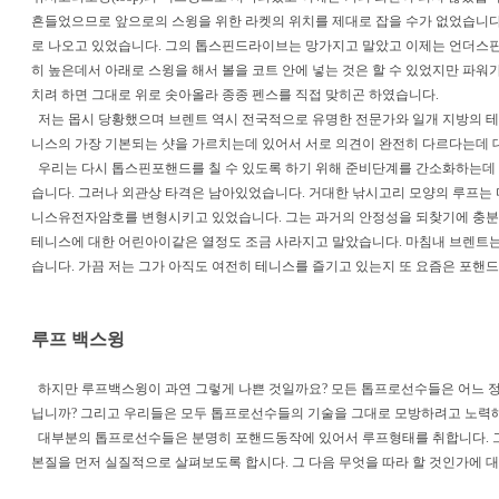
흔들었으므로 앞으로의 스윙을 위한 라켓의 위치를 제대로 잡을 수가 없었습니다
로 나오고 있었습니다. 그의 톱스핀드라이브는 망가지고 말았고 이제는 언더스핀
히 높은데서 아래로 스윙을 해서 볼을 코트 안에 넣는 것은 할 수 있었지만 파워가
치려 하면 그대로 위로 솟아올라 종종 펜스를 직접 맞히곤 하였습니다.
저는 몹시 당황했으며 브렌트 역시 전국적으로 유명한 전문가와 일개 지방의 
니스의 가장 기본되는 샷을 가르치는데 있어서 서로 의견이 완전히 다르다는데
우리는 다시 톱스핀포핸드를 칠 수 있도록 하기 위해 준비단계를 간소화하는데 
습니다. 그러나 외관상 타격은 남아있었습니다. 거대한 낚시고리 모양의 루프는
니스유전자암호를 변형시키고 있었습니다. 그는 과거의 안정성을 되찾기에 충분
테니스에 대한 어린아이같은 열정도 조금 사라지고 말았습니다. 마침내 브렌트는
습니다. 가끔 저는 그가 아직도 여전히 테니스를 즐기고 있는지 또 요즘은 포핸
루프 백스윙
하지만 루프백스윙이 과연 그렇게 나쁜 것일까요? 모든 톱프로선수들은 어느 정
닙니까? 그리고 우리들은 모두 톱프로선수들의 기술을 그대로 모방하려고 노력
대부분의 톱프로선수들은 분명히 포핸드동작에 있어서 루프형태를 취합니다. 
본질을 먼저 실질적으로 살펴보도록 합시다. 그 다음 무엇을 따라 할 것인가에 대