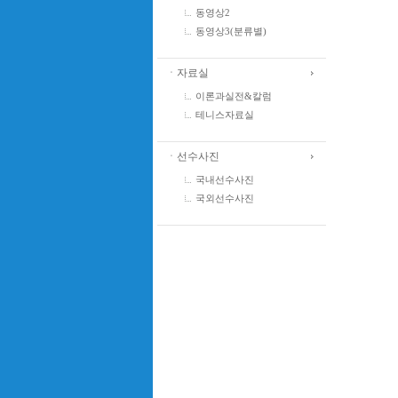
동영상2
동영상3(분류별)
ㆍ자료실
이론과실전&칼럼
테니스자료실
ㆍ선수사진
국내선수사진
국외선수사진