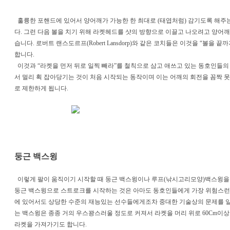
훌륭한 포핸드에 있어서 양어깨가 가능한 한 최대로 (태엽처럼) 감기도록 해주는 것이 
다. 그런 다음 볼을 치기 위해 라켓헤드를 샷의 방향으로 이끌고 나오려고 양어깨
습니다. 로버트 랜스도르프(Robert Lansdorp)와 같은 코치들은 이것을 “볼을 끝까지 쳐내기”(
합니다.
이것과 “라켓을 먼저 뒤로 일찍 빼라”를 철칙으로 삼고 애쓰고 있는 동호인들의
서 멀리 획 잡아당기는 것이 처음 시작되는 동작이며 이는 어깨의 회전을 꼼짝 
로 제한하게 됩니다.
둥근 백스윙
이렇게 팔이 움직이기 시작할 때 둥근 백스윙이나 루프(낚시고리모양)백스윙을 
둥근 백스윙으로 스트로크를 시작하는 것은 아마도 동호인들에게 가장 위험스런 
에 있어서도 상당한 수준의 재능있는 선수들에게조차 중대한 기술상의 문제를 일
는 백스윙은 종종 거의 우스꽝스러울 정도로 커져서 라켓을 머리 위로 60Cm이상
라켓을 가져가기도 합니다.