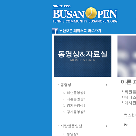
동영상&자료실
MOVIE & DATA
이론 과
ㆍ동영상
＊회원들
레슨동영상1
＊테니스
레슨동영상2
＊게시판
경기동영상1
경기동영상2
백스윙에
P>
ㆍ사랑방동영상
동영상1