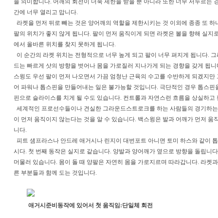
을 의미합니다. 어깨의 회전이 더욱 제한을 받을 뿐 아니라 또한 너무 서두르는
간에 너무 열리고 맙니다.
라켓을 먼저 뒤로 빼는 것은 양어깨의 역할을 제한시키는 것 이외에 종종 또 하
팔의 위치가 좋지 않게 됩니다. 팔이 먼저 움직이게 되면 라켓은 볼을 향해 실지
에서 올바른 위치를 찾지 못하게 됩니다.
이 순간의 라켓 위치는 전형적으로 너무 높게 되고 팔이 너무 펴지게 됩니다. 그
드는 빠르게 샷의 방향을 벗어나 몸을 가로질러 지나가게 되는 경향을 갖게 됩
스윙도 우선 팔이 먼저 나오면서 가끔 엄청난 근육의 수고를 수반하게 되겠지만
어 파워나 톱스핀을 만들어내는 일은 불가능할 것입니다. 극단적인 경우 톱스핀
핀으로 슬라이스를 치게 될 수도 있습니다. 컨트롤과 자연스런 흐름을 상실하고 
세계적인 프로선수들이나 견실한 그라운드스트로크를 하는 사람들의 경기하는 
이 먼저 움직이지 않는다는 것을 알 수 있습니다. 백스윙은 발과 어깨가 먼저 움
니다.
피트 샘프라스나 안드레 애거시나 린지이 대번포트 아니면 토미 하스와 같이 톱
시다. 첫 번째 동작은 실지로 같습니다. 양발과 양어깨가 옆으로 방향을 돌립니다
머물러 있습니다. 몸이 돌 때 양팔은 자연히 몸을 가로지르며 따라갑니다. 라켓과
른 부분들과 함께 도는 것입니다.
애거시준비동작에 있어서 첫 움직임:단일체 회전