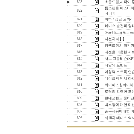
▶
823
초급드릴,시작이 
톱스핀을 마스터하
822
다 )
[5]
821
아하 ! 장님 코끼리 
820
테니스 발전과 형태
819
Non-Hitting Arm on
818
시선처리
[1]
817
임펙트점의 확인과
816
내전을 이용한 서브
815
서브 그룹레슨(K
814
나달의 포핸드
813
이형택 스트록 연습
812
테이크백 에서 라
811
와이퍼스윙의이해 
810
로딕의 강력한 포
809
현대포핸드 준비단
808
백스윙에 대한 미신
807
손목사용에대한 미신
806
제18차 테니스 역사