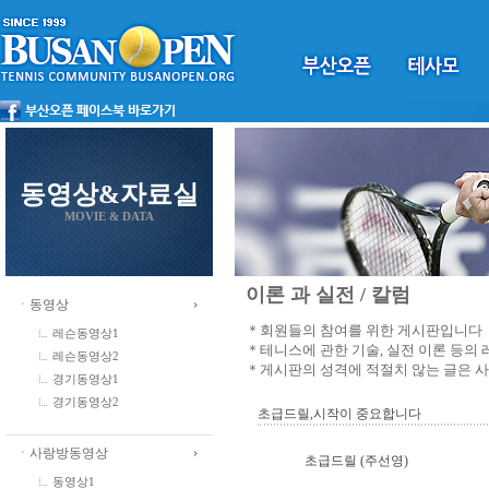
동영상&자료실
MOVIE & DATA
이론 과 실전 / 칼럼
ㆍ동영상
＊회원들의 참여를 위한 게시판입니다
레슨동영상1
＊테니스에 관한 기술, 실전 이론 등의
레슨동영상2
＊게시판의 성격에 적절치 않는 글은 
경기동영상1
경기동영상2
초급드릴,시작이 중요합니다
ㆍ사랑방동영상
초급드릴 (주선영)
동영상1