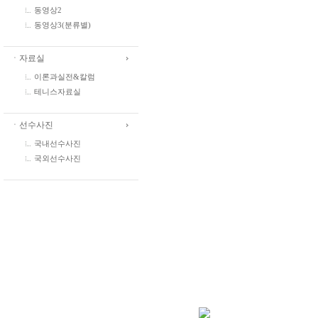
동영상2
동영상3(분류별)
ㆍ자료실
이론과실전&칼럼
테니스자료실
ㆍ선수사진
국내선수사진
국외선수사진