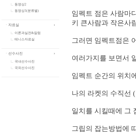
동영상2
동영상3(분류별)
임펙트 점은 사람마다
키 큰사람과 작은사
ㆍ자료실
이론과실전&칼럼
그러면 임펙트점은 어떻
테니스자료실
ㆍ선수사진
여러가지를 보면서 알
국내선수사진
국외선수사진
임펙트 순간의 위치에
나의 라켓의 수직선 
일치를 시킬때에 그
그립의 잡는방법에 