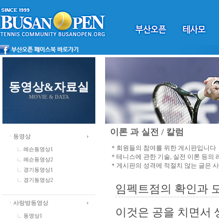
동영상&자료실
MOVIE & DATA
이론 과 실전 / 칼럼
ㆍ동영상
＊회원들의 참여를 위한 게시판입니다
레슨동영상1
＊테니스에 관한 기술, 실전 이론 등의
레슨동영상2
＊게시판의 성격에 적절치 않는 글은 
경기동영상1
경기동영상2
임펙트점의 확인과 
ㆍ사랑방동영상
이것은 공을 치면서 
동영상1