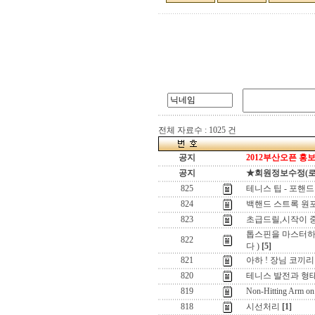
전체 자료수 : 1025 건
공지
2012부산오픈 홍보
공지
★회원정보수정(로그인
825
테니스 팁 - 포핸드
824
백핸드 스트록 원포
823
초급드릴,시작이 
톱스핀을 마스터하
822
다 )
[5]
821
아하 ! 장님 코끼리 
820
테니스 발전과 형태
819
Non-Hitting Arm on
818
시선처리
[1]