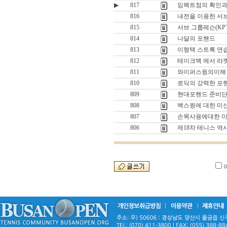
▶
817
임펙트점의 확인과
816
내전을 이용한 서브
815
서브 그룹레슨(K
814
나달의 포핸드
813
이형택 스트록 연습
812
테이크백 에서 라
811
와이퍼스윙의이해 
810
로딕의 강력한 포
809
현대포핸드 준비단
808
백스윙에 대한 미신
807
손목사용에대한 미신
806
제18차 테니스 역사