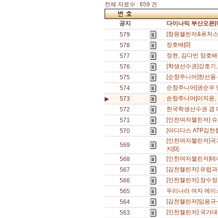
전체 자료수 : 659 건
공지
다이나믹 부산오픈[0
[창원챌린저&퓨처스]
579
장호배[0]
578
정현, 김다빈 장호배
577
[학생선수권]강호기,
576
[순창주니어]한선용·임
575
순창주니어]권순우 단
574
순창주니어]이지윤, 
▶
573
한국학생선수권 겸 
572
[인천여자챌린저] 슈
571
[아디다스 ATP김천
570
[인천여자챌린저]국
569
지[0]
[인천여자챌린저]테니
568
[김천챌린저] 유럽과
567
[인천챌린저] 장수정
566
우리나라 여자 에이스
565
[김천챌린저]임용규-
564
[인천챌린저] 국가대표
563