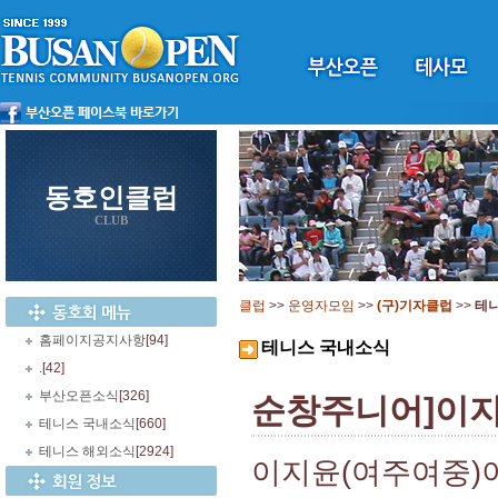
동호인클럽
CLUB
클럽
>>
운영자모임
>>
(구)기자클럽
>>
테
홈페이지공지사항
[94]
테니스 국내소식
.
[42]
부산오픈소식
[326]
순창주니어]이지
테니스 국내소식
[660]
테니스 해외소식
[2924]
이지윤(여주여중)