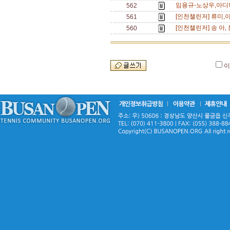
임용규-노상우,아디다
562
[인천챌린저] 류미,
561
[인천챌린저] 송 아
560