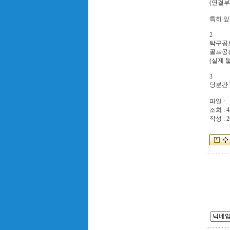
(연결부
특히 앞
2
탁구공보
골프공은
(실제 
3
당분간 '
파일 :
조회 : 4
작성 : 2