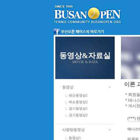
동영상&자료실
MOVIE & DATA
이론 과
ㆍ동영상
＊회원들
레슨동영상1
＊테니스
레슨동영상2
＊게시판
경기동영상1
경기동영상2
(***) 잔
테니스에
ㆍ사랑방동영상
동영상1
미국의 