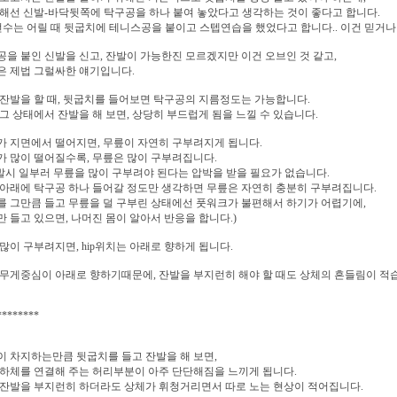
해선 신발-바닥뒷쪽에 탁구공을 하나 붙여 놓았다고 생각하는 것이 좋다고 합니다.
선수는 어릴 때 뒷굽치에 테니스공을 붙이고 스텝연습을 했었다고 합니다.. 이건 믿거나
을 붙인 신발을 신고, 잔발이 가능한진 모르겠지만 이건 오브인 것 같고,
은 제법 그럴싸한 얘기입니다.
잔발을 할 때, 뒷굽치를 들어보면 탁구공의 지름정도는 가능합니다.
그 상태에서 잔발을 해 보면, 상당히 부드럽게 됨을 느낄 수 있습니다.
 지면에서 떨어지면, 무릎이 자연히 구부려지게 됩니다.
 많이 떨어질수록, 무릎은 많이 구부려집니다.
잔발시 일부러 무릎을 많이 구부려야 된다는 압박을 받을 필요가 없습니다.
아래에 탁구공 하나 들어갈 정도만 생각하면 무릎은 자연히 충분히 구부려집니다.
 그만큼 들고 무릎을 덜 구부린 상태에선 풋워크가 불편해서 하기가 어렵기에,
 들고 있으면, 나머진 몸이 알아서 반응을 합니다.)
많이 구부려지면, hip위치는 아래로 향하게 됩니다.
무게중심이 아래로 향하기때문에, 잔발을 부지런히 해야 할 때도 상체의 흔들림이 적
********
 차지하는만큼 뒷굽치를 들고 잔발을 해 보면,
하체를 연결해 주는 허리부분이 아주 단단해짐을 느끼게 됩니다.
잔발을 부지런히 하더라도 상체가 휘청거리면서 따로 노는 현상이 적어집니다.