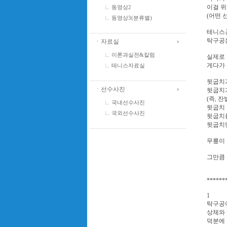
이걸 위
동영상2
(어떤 
동영상3(분류별)
테니스공
탁구공
ㆍ자료실
이론과실전&칼럼
실제로 
게다가 
테니스자료실
뒷굽치가
ㆍ선수사진
뒷굽치가
(즉, 
국내선수사진
뒷굽치 
국외선수사진
뒷굽치를
뒷굽치만
무릎이 
그만큼 
******
1
탁구공이
상체와 
덕분에 