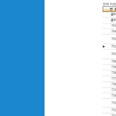
전체 자료수
공
공
765
764
763
▶
762
761
760
759
758
757
756
755
754
753
752
751