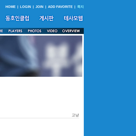
HOME
|
LOGIN
|
JOIN
|
ADD FAVORITE
|
쪽지
고냥