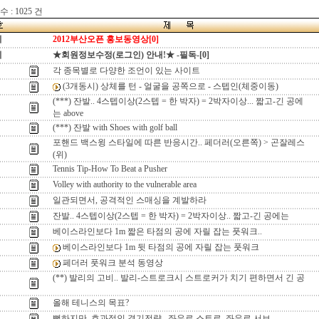
 : 1025 건
지
2012부산오픈 홍보동영상[0]
지
★회원정보수정(로그인) 안내!★ -필독-[0]
각 종목별로 다양한 조언이 있는 사이트
(3개동시) 상체를 턴 - 얼굴을 공쪽으로 - 스텝인(체중이동)
(***) 잔발.. 4스텝이상(2스텝 = 한 박자) = 2박자이상... 짧고-긴 공에
는 above
(***) 잔발 with Shoes with golf ball
포핸드 백스윙 스타일에 따른 반응시간.. 페더러(오른쪽) > 곤잘레스
(위)
Tennis Tip-How To Beat a Pusher
Volley with authority to the vulnerable area
일관되면서, 공격적인 스매싱을 계발하라
잔발.. 4스텝이상(2스텝 = 한 박자) = 2박자이상.. 짧고-긴 공에는
베이스라인보다 1m 짧은 타점의 공에 자릴 잡는 풋워크..
베이스라인보다 1m 뒷 타점의 공에 자릴 잡는 풋워크
페더러 풋워크 분석 동영상
(**) 발리의 고비.. 발리-스트로크시 스트로커가 치기 편하면서 긴 공
올해 테니스의 목표?
뻔하지만, 효과적인 경기전략.. 좌우로 스트로, 좌우로 서브