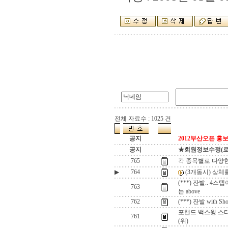
전체 자료수 : 1025 건
공지
2012부산오픈 홍보
공지
★회원정보수정(로그인
765
각 종목별로 다양
▶
764
(3개동시) 상체
(***) 잔발.. 4스
763
는 above
762
(***) 잔발 with Shoes
포핸드 백스윙 스타
761
(위)