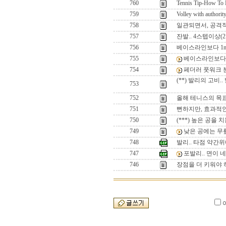
760
Tennis Tip-How To 
759
Volley with authority
758
일관되면서, 공격
757
잔발.. 4스텝이상(2
756
베이스라인보다 1m
755
베이스라인보다 
754
페더러 풋워크 
(**) 발리의 고비
753
752
올해 테니스의 목표
751
뻔하지만, 효과적인
750
(***) 높은 공을 
749
낮은 공에는 무
748
발리.. 타점 약간
747
포발리.. 면이
746
장점을 더 키워야 