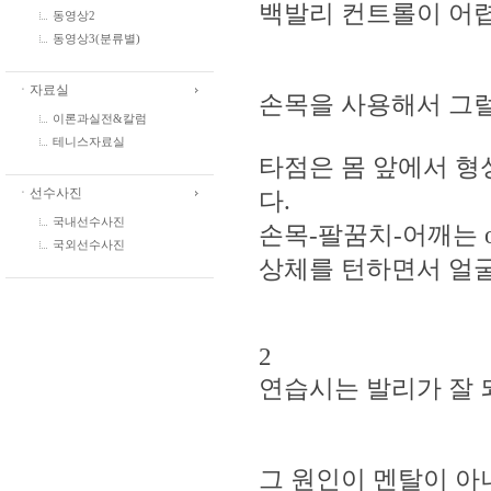
백발리 컨트롤이 어
동영상2
동영상3(분류별)
ㆍ자료실
손목을 사용해서 그럴
이론과실전&칼럼
테니스자료실
타점은 몸 앞에서 형
ㆍ선수사진
다.
국내선수사진
손목-팔꿈치-어깨는 one
국외선수사진
상체를 턴하면서 얼
2
연습시는 발리가 잘 
그 원인이 멘탈이 아