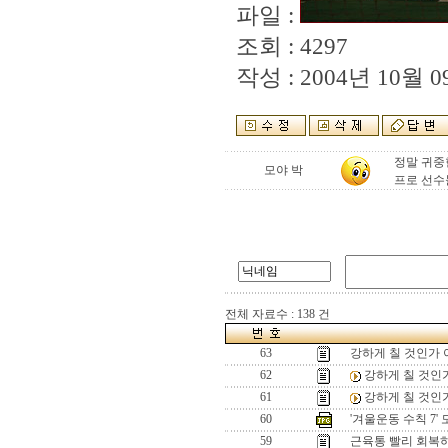
파일 :
조회 : 4297
작성 : 2004년 10월 09
정말 귀중
모야 박
프로 선수
전체 자료수 : 138 건
63
강하게 칠 것인가 
62
강하게 칠 것인
61
강하게 칠 것인
60
'겨울운동 수칙 7'
59
근육통 빨리 회복