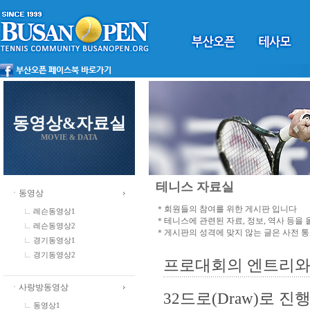
동영상&자료실
MOVIE & DATA
테니스 자료실
ㆍ동영상
＊회원들의 참여를 위한 게시판 입니다
레슨동영상1
＊테니스에 관련된 자료, 정보, 역사 등을
레슨동영상2
＊게시판의 성격에 맞지 않는 글은 사전 
경기동영상1
경기동영상2
프로대회의 엔트리와
ㆍ사랑방동영상
32드로(Draw)로 
동영상1