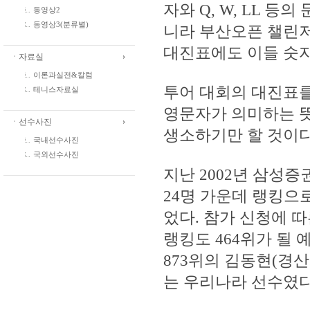
자와 Q, W, LL 등
동영상2
동영상3(분류별)
니라 부산오픈 챌린저
대진표에도 이들 숫자
ㆍ자료실
이론과실전&칼럼
투어 대회의 대진표를
테니스자료실
영문자가 의미하는 뜻
ㆍ선수사진
생소하기만 할 것이다
국내선수사진
국외선수사진
지난 2002년 삼성
24명 가운데 랭킹으
었다. 참가 신청에 따
랭킹도 464위가 될
873위의 김동현(경
는 우리나라 선수였다