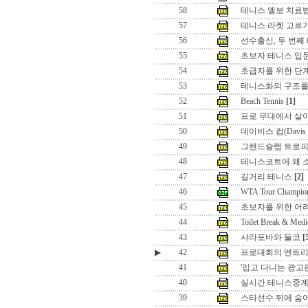
58
테니스 엘보 치료
57
테니스 라켓 고르
56
선수출신, 두 번째
55
초보자 테니스 입
54
초급자를 위한 단
53
테니스화의 구조를
52
Beach Tennis
[1]
51
프로 무대에서 살
50
데이비스 컵(Davis
49
그랜드슬램 트로피
48
테니스코트에 왜 소
47
길거리 테니스
[2]
46
WTA Tour Champio
45
초보자를 위한 어
44
Toilet Break & Medi
43
샤라포바와 둘코
[
▶
42
프로대회의 엔트리
41
'입고 다니는 광고
40
실시간 테니스중계
39
스타선수 뒤에 숨