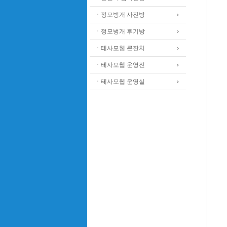
ㆍ정모벙개 사진방
ㆍ정모벙개 후기방
ㆍ테사모웹 큰잔치
ㆍ테사모웹 운영진
ㆍ테사모웹 운영실