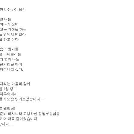
면 나는 / 이 혜인
면 나는
피여나기 전에
고운 기침을 하는
들 옆에서 덩달아
 하고 싶다.
있음의 향기를
로 피워올리는
와 함께 나도
 잔기침을 하며
깨여나고 싶다.
기다리는 마음과 함께
 1월 정모
 하루속에서
의 모습 엮어보았습니다....
트 웹장님!
 준비 하시느라 고생하신 집행부원님들
 더 더욱 즐거웠습니다.
니다....