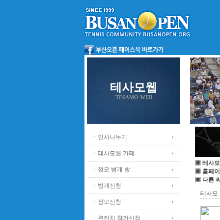
테사모웹
TESAMO WEB
ㆍ인사나누기
ㆍ테사모웹 카페
▣ 테사모
ㆍ정모 벙개 방
▣ 홈페이
▣ 다른 
ㆍ벙개신청
테사모 
ㆍ정모신청
ㆍ큰잔치 참가신청