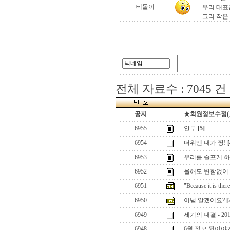
테돌이
우리 대표급
그리 작은 
전체 자료수 : 7045 건
공지
★회원정보수정(로그
6955
안부
[5]
6954
더위엔 내가 짱!
[
6953
우리를 슬프게 하는
6952
올해도 변함없이 
6951
"Because it is ther
6950
이넘 알겠어요?
[
6949
세기의 대결 - 2
6948
6월 정모 뒷이야