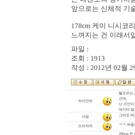
앞으로는 신체적 기술
178cm 케이 니시
느껴지는 건 이래서일
파일 :
조회 : 1913
작성 : 2012년 02월 29
텔포르는 
근데,
자이안트
난 거인이
데이타 잘
그라모 테
사랑
ㅋㅋ 싸움
으라차차
206cm 