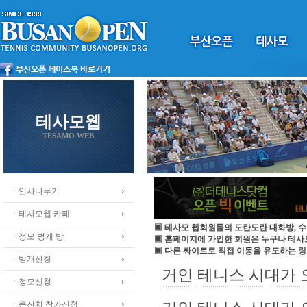
테사모웹
TESAMO WEB
ㆍ인사나누기
ㆍ테사모웹 카페
▣ 테사모 웹회원들의 도란도란 대화방, 수
ㆍ정모 벙개 방
▣ 홈페이지에 가입한 회원은 누구나 테
▣ 다른 싸이트로 직접 이동을 유도하는 링
ㆍ벙개신청
거인 테니스 시대가 오
ㆍ정모신청
ㆍ큰잔치 참가신청