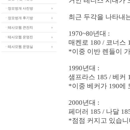
거인 테니스 시대가 오
ㆍ정모벙개 사진방
최근 두각을 나타내는
ㆍ정모벙개 후기방
ㆍ테사모웹 큰잔치
1970~80년대 :
ㆍ테사모웹 운영진
매켄로 180 / 코너스 17
ㆍ테사모웹 운영실
*이중 이반 렌들이 
1990년대 :
샘프라스 185 / 베커 1
*이중 베커가 190에
2000년대 :
페더러 185 / 나달 185
*점점 커지고 있습니