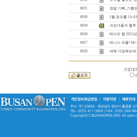
6931
정말 기뻐,,기쁨은
6930
1월 정모를 다녀와
6929
괴성녀들의 혈투 
6928
테사모 웹 2012
6927
테니스 피플! 테
6926
새해 다짐해보세요
[1]
[2]
[3