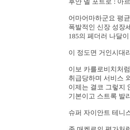
후안 델 포트로 : 아르헨티
어마어마하군요 평균신장
폭발적인 신장 성장세!
185의 페더러 나달
이 정도면 거인시대
이보 카를로비치처럼
취급당하며 서비스 
이제는 결코 그렇지 
기본이고 스트록 발리
슈퍼 자이안트 테니스
존 매켄로의 평가처