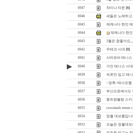
6947
챠이나 타운
[6]
6946
새들은 노래하고..
6945
재캐나다 한인 
6944
재캐나다 한인
6943
3월은 참좋아요,,,
6942
우테크 시대
[8]
6941
사라포바 테니스
▶
6940
거인 테니스 시대
6939
속옷만 입고 테니
6938
<경축>테사모웹
6937
부산오픈에서도 
6936
몽트랑블랑 스키
6935
crosslands tennis c
6934
정월 대보름입니다.
6933
오늘은 정월대보름.
6932
모두들 알고는 있