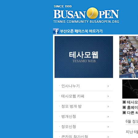
테사모웹
TESAMO WEB
ㆍ인사나누기
ㆍ테사모웹 카페
▣ 테사모
ㆍ정모 벙개 방
▣ 홈페이
▣ 다른 
ㆍ벙개신청
6월 정
ㆍ정모신청
지난 6
ㆍ큰잔치 참가신청