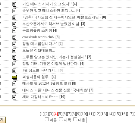
0
거인 테니스 시대가 오고 있다!!
[4]
9
속옷만 입고 테니스하면 되겠나...
[4]
8
<경축>테사모웹 전 재무이사였던..예쁜보조개님~
[8]
7
부산오픈에서도 핵서브 날렸던 이넘.
[3]
6
몽트랑블랑 스키장
[4]
5
crosslands tennis club.
[8]
4
정월 대보름입니다..^^
[2]
3
오늘은 정월대보름...
2
모두들 알고는 있지만, 어는게 정설일까?
[2]
1
정말 기뻐,,기쁨은 이렇게 발산한다..
[4]
0
1월 정모를 다녀와서...
[8]
9
괴성녀들의 혈투 !
[4]
8
테사모 웹 2012년 1월정모 모임
[8]
7
테니스 피플! 테니스 전문 신문! 국내최초!
[2]
6
새해 다짐해보세요~~~
[10]
[1]
[2]
[3]
[4]
[5]
[6]
[7]
[8]
[9]
[10]
[11]
[12]
[13]
[14]
[15]
[16]
[17]
[
이름
제목
내용