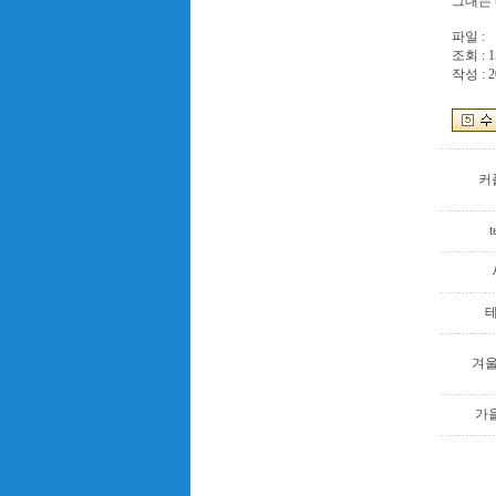
그대는 
파일 :
조회 : 1
작성 : 2
커
t
겨
가을