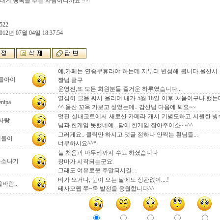
내게 행복을 주는 사람이니까요 !^^`
522
012년 07월 04일 18:37:54
예,카페는 연중무휴라야 하는데 저부터 반성해 봅니다,울산서 
플아이
짱님 글구
운영진,또 모든 회원분들 즐거운 하루였습니다...
열심히 글을 써서 올리며 내가 5월 18일 이후 처음이구나 했
enipa
^^ 울산 꼬옥 가보고 싶었는데.. 감산님 다음에 뵈요~~
멋진 실내코트에서 새로산 카메라 개시 기념도하고 시원한 빙수
사랑
님과 한게임 못했네예...담에 한게임 잡아주이소~~^^
그러게요.. 클릭만 하시고 댓글 점하나 안찍는 횐님들...
테돌이
너무하시요^^*
늘 처음과 마무리까지 수고 하셨습니다
울소나기
장마가 시작되는군요.
그래도 여유로운 주말되시길....
비가 오거나, 눈이 오는 날에도 상관없이....!
바람..
테사모웹 쭈~욱 발전을 응웝합니다^^