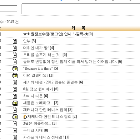
 : 7045 건
지
★회원정보수정(로그인) 안내 ! -필독-★[0]
5
안부
[5]
4
더위엔 내가 짱!
[4]
3
우리를 슬프게 하는 것..
[6]
2
올해도 변함없이 정선 임계 여름 피서 벙개는 이어집니다.
[6]
1
"Because it is there"
[5]
0
이넘 알겠어요?
[2]
9
세기의 대결 - 2012 윔블던 준결승
[6]
8
6월 정모 뒷이야기
[6]
7
챠이나 타운
[6]
6
새들은 노래하고...
[2]
5
재캐나다 한인 테니스 협회
[8]
4
재캐나다 한인 테니스 협회
[2]
3
3월은 참좋아요,,,
[5]
2
우테크 시대
[8]
1
사라포바 테니스 성대결?
[1]