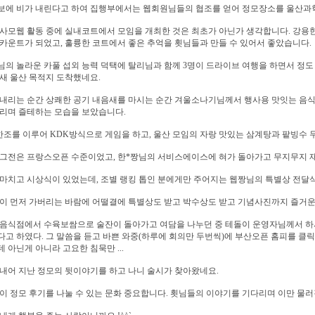
보에 비가 내린다고 하여 집행부에서는 웹회원님들의 협조를 얻어 정모장소를 울산
사모웹 활동 중에 실내코트에서 모임을 개최한 것은 최초가 아닌가 생각합니다. 강용
카운트가 되었고, 훌륭한 코트에서 좋은 추억을 횟님들과 만들 수 있어서 좋았습니다.
의 놀라운 카풀 섭외 능력 덕택에 탈리님과 함께 3명이 드라이브 여행을 하면서 정도 
새 울산 목적지 도착했네요.
내리는 순간 상쾌한 공기 내음새를 마시는 순간 겨울소나기님께서 행사용 맛잇는 음식
리며 즐테하는 모습을 보았습니다.
한조를 이루어 KDK방식으로 게임을 하고, 울산 모임의 자랑 맛있는 삼계탕과 팥빙수
리그전은 프랑스오픈 수준이었고, 한*짱님의 서비스에이스에 혀가 돌아가고 무지무지 
마치고 시상식이 있었는데, 조별 랭킹 톱인 분에게만 주어지는 웹짱님의 특별상 전달식
이 먼저 가버리는 바람에 어떨결에 특별상도 받고 박수상도 받고 기념사진까지 즐거운
음식점에서 수육보쌈으로 술잔이 돌아가고 여담을 나누던 중 테돌이 운영자님께서 하시는
고 하였다. 그 말씀을 듣고 바쁜 와중(하루에 회의만 두번씩)에 부산오픈 홈피를 클릭한
 아닌게 아니라 고요한 침묵만 ...
내어 지난 정모의 뒷이야기를 하고 나니 술시가 찾아왔네요.
이 정모 후기를 나눌 수 있는 문화 중요합니다. 횟님들의 이야기를 기다리며 이만 물러