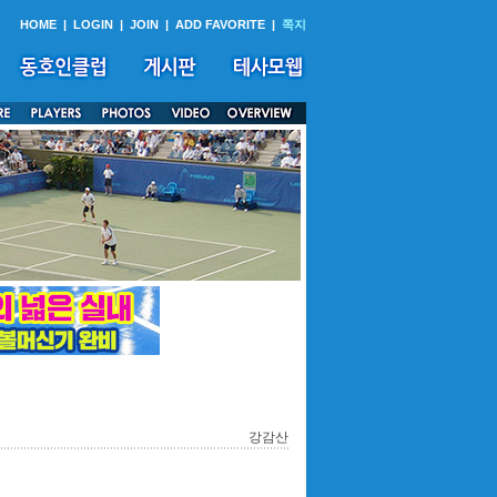
HOME
|
LOGIN
|
JOIN
|
ADD FAVORITE
|
쪽지
강감산