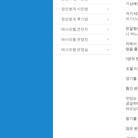
기상예
ㆍ정모벙개 사진방
저가 테
이 디스
ㆍ정모벙개 후기방
한얼짱님
ㆍ테사모웹 큰잔치
니 어느
ㆍ테사모웹 운영진
차에서 
땀을 흘
ㆍ테사모웹 운영실
5명씩 
조별 
경기를 
톱인 분
맛있는 
궁금하다
라오는데
용기를 
많은 분