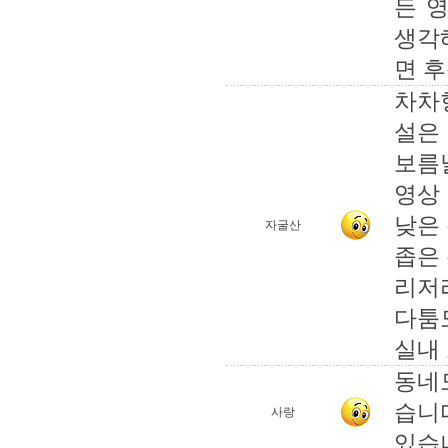
든 
생각
면 후
차차
설은
보름
영상 
낮은
자굴산
좁은
리저
다툼
실내 
동네
습니
사랑
있습니