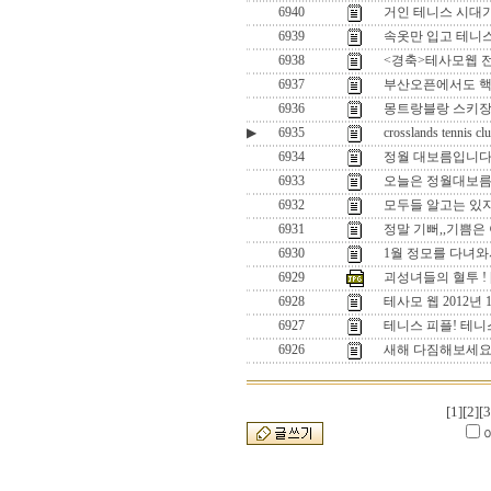
6940
거인 테니스 시대가
6939
속옷만 입고 테니스
6938
<경축>테사모웹 
6937
부산오픈에서도 핵
6936
몽트랑블랑 스키
▶
6935
crosslands tennis clu
6934
정월 대보름입니다.
6933
오늘은 정월대보름.
6932
모두들 알고는 있지
6931
정말 기뻐,,기쁨은
6930
1월 정모를 다녀와서
6929
괴성녀들의 혈투 !
6928
테사모 웹 2012년
6927
테니스 피플! 테니
6926
새해 다짐해보세요
[1]
[2]
[3