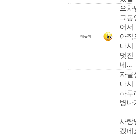
으차
그동
어서
아직도
테돌이
다시 
멋진
네...
자굴
다시
하루
병나
사랑
겠네