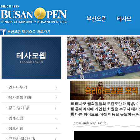
테사모웹
TESAMO WEB
ㆍ인사나누기
ㆍ테사모웹 카페
▣ 테사모 웹회원들의 도란도란 대화방, 수
ㆍ정모 벙개 방
▣ 홈페이지에 가입한 회원은 누구나 테
▣ 다른 싸이트로 직접 이동을 유도하는 링
ㆍ벙개신청
crosslands tennis club.
ㆍ정모신청
ㆍ큰잔치 참가신청