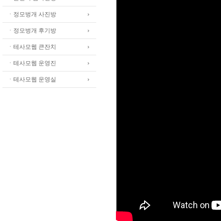
ㆍ정모벙개 사진방
ㆍ정모벙개 후기방
ㆍ테사모웹 큰잔치
ㆍ테사모웹 운영진
ㆍ테사모웹 운영실