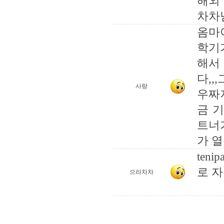
해외
차차
옴마
학기
해서
다,,
사랑
우짜
금 
트너
가 열
ten
로 
으라차차