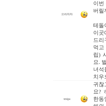
이번
버릴까
으라차차
테돌
이곳
드리
먹고
립)
요. 
녀석
치우느
귀찮
요?
한동
tenipa