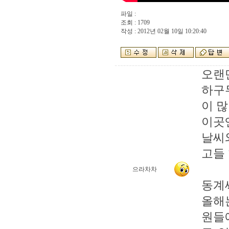
파일 :
조회 : 1709
작성 : 2012년 02월 10일 10:20:40
오랜만
하구
이 
이곳
날씨
고들
으라차차
동계
올해
원들