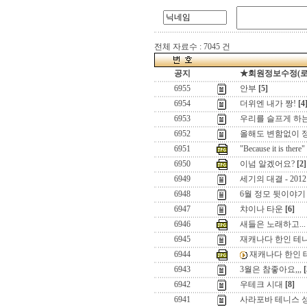
전체 자료수 : 7045 건
공지
★회원정보수정(로그인
6955
안부
[5]
6954
더위엔 내가 짱!
[4
6953
우리를 슬프게 하는 
6952
올해도 변함없이 정
6951
"Because it is there"
6950
이넘 알겠어요?
[2]
6949
세기의 대결 - 20
6948
6월 정모 뒷이야기
6947
챠이나 타운
[6]
6946
새들은 노래하고...
6945
재캐나다 한인 테
6944
재캐나다 한인 
6943
3월은 참좋아요,,,
[
6942
우테크 시대
[8]
6941
사라포바 테니스 