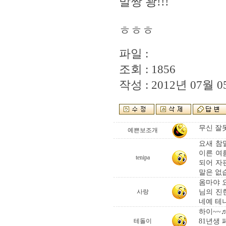
말짱 꽝!!!
ㅎㅎㅎ
파일 :
조회 : 1856
작성 : 2012년 07월 05
무신 잘못
예쁜보조개
요새 참
이른 여
tenipa
되어 자
말은 없습
옴마야 
님의 진
사랑
네예 테
하이~~♬ t
81년생 
테돌이