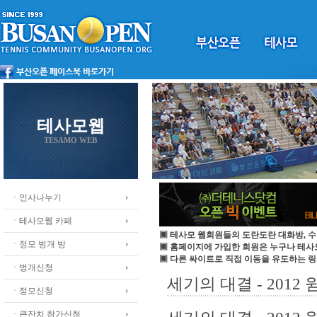
테사모웹
TESAMO WEB
ㆍ인사나누기
ㆍ테사모웹 카페
▣ 테사모 웹회원들의 도란도란 대화방, 수
ㆍ정모 벙개 방
▣ 홈페이지에 가입한 회원은 누구나 테
▣ 다른 싸이트로 직접 이동을 유도하는 링
ㆍ벙개신청
세기의 대결 - 2012
ㆍ정모신청
ㆍ큰잔치 참가신청