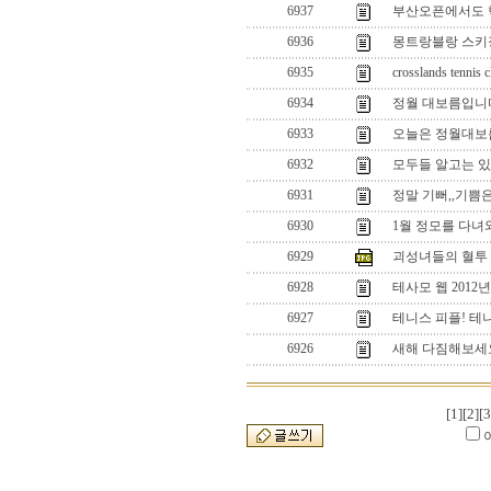
6937
부산오픈에서도 
6936
몽트랑블랑 스키
6935
crosslands tennis c
6934
정월 대보름입니다.
6933
오늘은 정월대보름.
6932
모두들 알고는 있
6931
정말 기뻐,,기쁨은
6930
1월 정모를 다녀와
6929
괴성녀들의 혈투 
6928
테사모 웹 2012
6927
테니스 피플! 테
6926
새해 다짐해보세요
[1]
[2]
[3