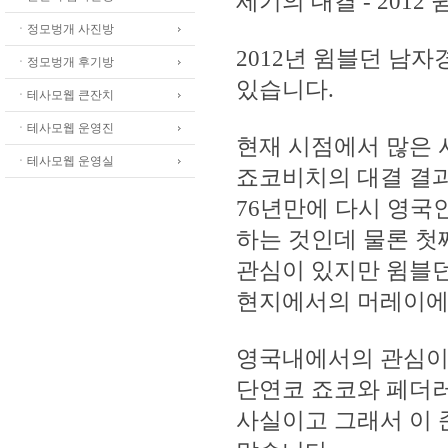
세기의 대결 - 2012
ㆍ정모벙개 사진방
2012년 윔블던 남
ㆍ정모벙개 후기방
있습니다.
ㆍ테사모웹 큰잔치
ㆍ테사모웹 운영진
현재 시점에서 많은
ㆍ테사모웹 운영실
죠코비치의 대결 결
76년만에 다시 영국
하는 것인데 물론 첫
관심이 있지만 윔블
현지에서의 머레이에 
영국내에서의 관심이
단연코 죠코와 페더러
사실이고 그래서 이