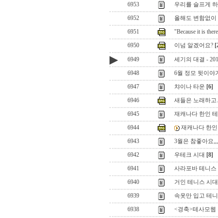
6953
우리를 슬프게 하는
6952
올해도 변함없이 
6951
"Because it is ther
6950
이넘 알겠어요?
[
▶
6949
세기의 대결 - 2
6948
6월 정모 뒷이야
6947
챠이나 타운
[6]
6946
새들은 노래하고..
6945
재캐나다 한인 
6944
재캐나다 한인
6943
3월은 참좋아요,,,
6942
우테크 시대
[8]
6941
사라포바 테니스
6940
거인 테니스 시대
6939
속옷만 입고 테니
6938
<경축>테사모웹