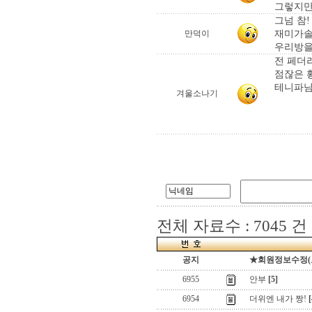
그렇지만
그넘 참!
재미가솔
만덕이
우리방을 
전 페더
점잖은 황테
테니파님
겨울소나기
전체 자료수 : 7045 건
공지
★회원정보수정(로그
6955
안부
[5]
6954
더위엔 내가 짱!
[