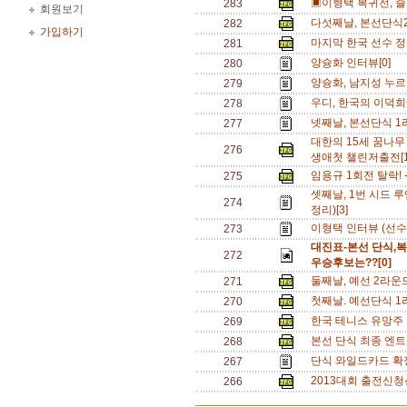
▣이형택 복귀전, 즐
283
회원보기
다섯째날, 본선단식2
282
가입하기
마지막 한국 선수 정
281
양슝화 인터뷰[0]
280
양슝화, 남지성 누르
279
우디, 한국의 이덕희에
278
넷째날, 본선단식 1
277
대한의 15세 꿈나무 
276
생애첫 챌린저출전[
임용규 1회전 탈락! 
275
셋째날, 1번 시드 루
274
정리)[3]
이형택 인터뷰 (선수 
273
대진표-본선 단식,
272
우승후보는??[0]
둘째날, 예선 2라운드
271
첫째날. 예선단식 1
270
한국 테니스 유망주 
269
본선 단식 최종 엔트
268
단식 와일드카드 확정
267
2013대회 출전신청
266