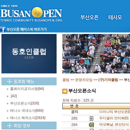
동호인클럽
CLUB
클럽
>>
운영자모임
>>
(구)기자클럽
>>
부
홈페이지공지사항
[94]
부산오픈소식
.
[42]
전체 자료수 : 325 건
부산오픈소식
[326]
테니스 국내소식
[660]
공지
다이나믹 부산오픈[0
테니스 해외소식
[2924]
두디셀라 인터뷰[0]
285
여섯째날, 본선단식 2
284