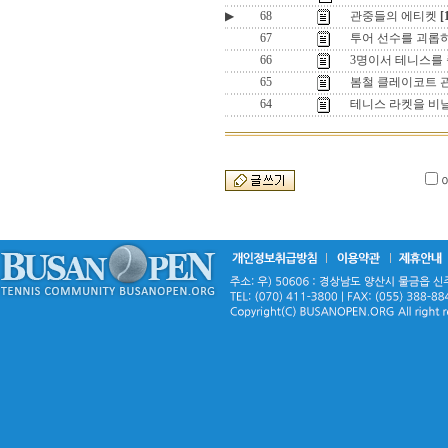
▶
68
관중들의 에티켓
[
67
투어 선수를 괴롭
66
3명이서 테니스를
65
봄철 클레이코트 
64
테니스 라켓을 비