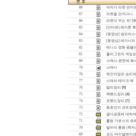
88
여자가 라켓 던지면
87
라켓을 던지다니..
86
라켓이 무슨 죄?
[1
85
[인터뷰] 레이튼 휴
84
[동영상] 샘프라
83
[동영상] 애거시
82
테니스 영화 윔블던
81
풀리그전의 게임순서
80
스매시-본문에 복
79
스매시
78
체인지업은 승리의
77
스매쉬 테이크 백
76
발리정리
[9]
75
백핸드정리
[4]
74
포핸드정리
[7]
73
동호인이 코트장에
72
골다공증에 대하여..
71
롤랑 가로스의 유
70
발바닥 통증 (족저
69
코드 바이얼레이션