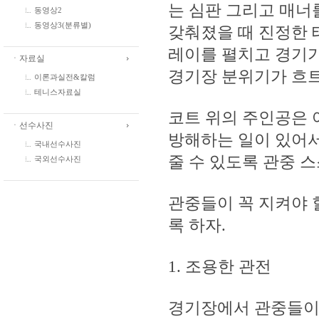
는 심판 그리고 매너
동영상2
동영상3(분류별)
갖춰졌을 때 진정한 
레이를 펼치고 경기가
ㆍ자료실
경기장 분위기가 흐트
이론과실전&칼럼
테니스자료실
코트 위의 주인공은
ㆍ선수사진
방해하는 일이 있어서
국내선수사진
줄 수 있도록 관중 
국외선수사진
관중들이 꼭 지켜야 
록 하자.
1. 조용한 관전
경기장에서 관중들이 