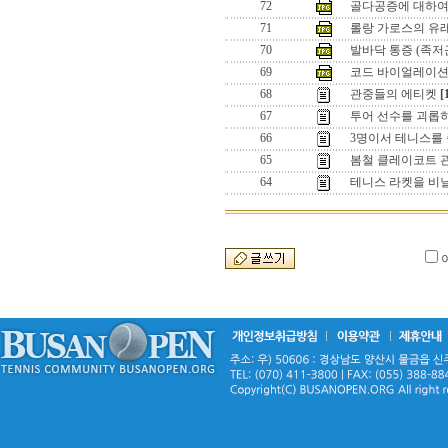
72
골다공증에 대하여..
71
롤랑 가로스의 유
70
발바닥 통증 (족저
69
코드 바이얼레이션
68
관중들의 에티켓
[
67
투어 선수를 괴롭
66
3명이서 테니스를
65
봄철 클레이코트 
64
테니스 라켓을 비