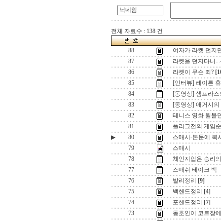
전체 자료수 : 138 건
88
여자가 라켓 던지면
87
라켓을 던지다니..
86
라켓이 무슨 죄?
[1
85
[인터뷰] 레이튼 휴
84
[동영상] 샘프라
83
[동영상] 애거시
82
테니스 영화 윔블던
81
풀리그전의 게임순서
▶
80
스매시-본문에 복
79
스매시
78
체인지업은 승리의
77
스매쉬 테이크 백
76
발리정리
[9]
75
백핸드정리
[4]
74
포핸드정리
[7]
73
동호인이 코트장에