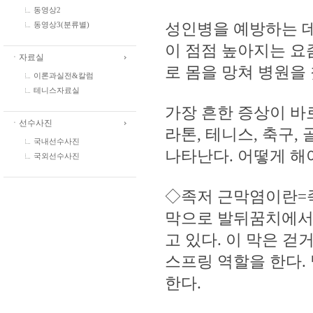
동영상2
성인병을 예방하는 데
동영상3(분류별)
이 점점 높아지는 요
ㆍ자료실
로 몸을 망쳐 병원을
이론과실전&칼럼
테니스자료실
가장 흔한 증상이 바
ㆍ선수사진
라톤, 테니스, 축구,
국내선수사진
나타난다. 어떻게 해
국외선수사진
◇족저 근막염이란=
막으로 발뒤꿈치에서
고 있다. 이 막은 
스프링 역할을 한다.
한다.