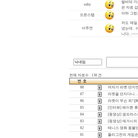
발바닥 가
suby
은 자료 
아하 그렀
오픈스탭
저도 매일
서주연
녔는데..
니다...~~~
전체 자료수 : 138 건
88
여자가 라켓 던지면
87
라켓을 던지다니..
86
라켓이 무슨 죄?
[1
85
[인터뷰] 레이튼 휴
84
[동영상] 샘프라
83
[동영상] 애거시
82
테니스 영화 윔블던
81
풀리그전의 게임순서