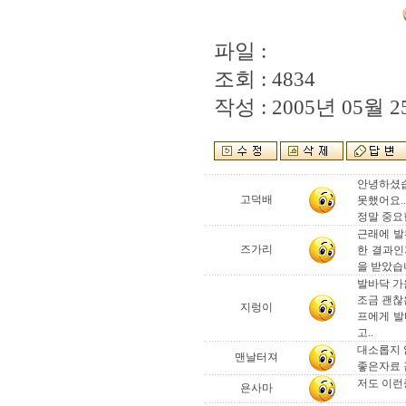
파일 :
조회 : 4834
작성 : 2005년 05월 25
안녕하셨습
고덕배
못했어요..
정말 중요
근래에 발
즈가리
한 결과인
을 받았습
발바닥 가
조금 괜찮
지렁이
프에게 발
고..
대소롭지 
맨날터져
좋은자료
저도 이런
욘사마