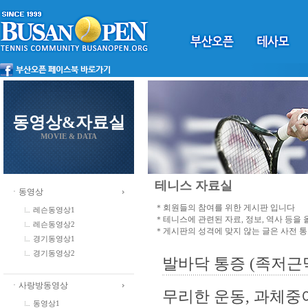
동영상&자료실
MOVIE & DATA
테니스 자료실
ㆍ동영상
＊회원들의 참여를 위한 게시판 입니다
레슨동영상1
＊테니스에 관련된 자료, 정보, 역사 등을
레슨동영상2
＊게시판의 성격에 맞지 않는 글은 사전 
경기동영상1
경기동영상2
발바닥 통증 (족저근막
ㆍ사랑방동영상
무리한 운동, 과체중
동영상1