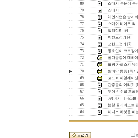
80
스매시-본문에 복
79
스매시
78
체인지업은 승리의
77
스매쉬 테이크 백
76
발리정리
[9]
75
백핸드정리
[4]
74
포핸드정리
[7]
73
동호인이 코트장에
72
골다공증에 대하여..
71
롤랑 가로스의 유
▶
70
발바닥 통증 (족저
69
코드 바이얼레이션
68
관중들의 에티켓
[
67
투어 선수를 괴롭
66
3명이서 테니스를
65
봄철 클레이코트 
64
테니스 라켓을 비