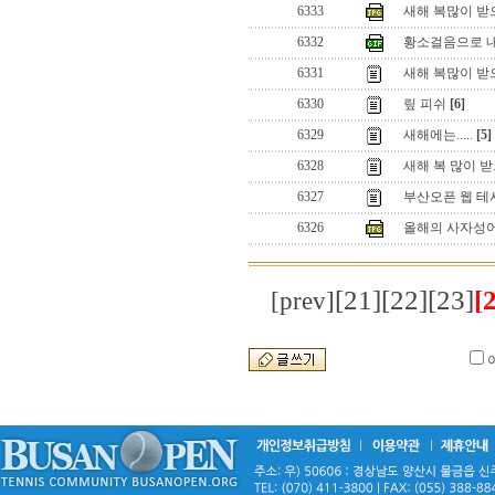
6333
새해 복많이 받
6332
황소걸음으로 
6331
새해 복많이 받
6330
맆 피쉬
[6]
6329
새해에는.....
[5]
6328
새해 복 많이 
6327
부산오픈 웹 테
6326
올해의 사자성
[21]
[22]
[23]
[
[prev]