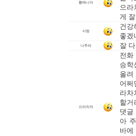
황매니아
으라
게 잘
건강
사랑
좋겠네
잘 다
나주라
전화 
승학
올려
어쩌
라차
할거라
으라차차
댓글 
아 
바에