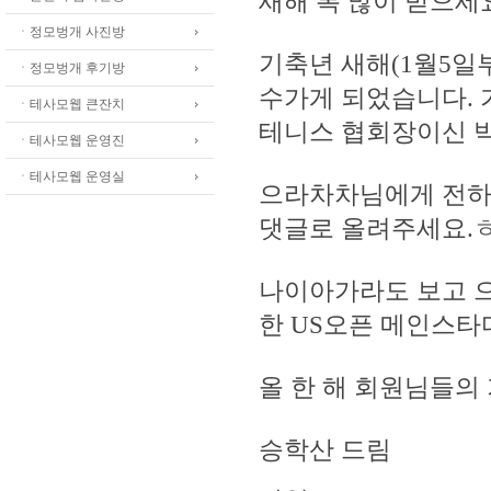
새해 복 많이 받으세
ㆍ정모벙개 사진방
기축년 새해(1월5일부
ㆍ정모벙개 후기방
수가게 되었습니다.
ㆍ테사모웹 큰잔치
테니스 협회장이신 
ㆍ테사모웹 운영진
ㆍ테사모웹 운영실
으라차차님에게 전하
댓글로 올려주세요.
나이아가라도 보고 으
한 US오픈 메인스타
올 한 해 회원님들의
승학산 드림