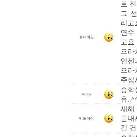
로 
그 
리고
연수
불나비김
고요
으라
언젠
으라
주십
승학
tenipa
유..^
새해
틈내
반도여심
길 건