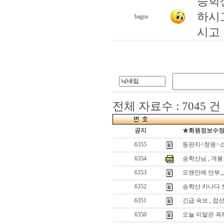
승학
하시
bagus
시고 
전체 자료수 : 7045 건
공지
★회원정보수정(로
6355
동판지<창원>
6354
승학산님 , 개봉
6353
오랜만에 안부,,
6352
승학산 카나다 
6351
긴급 속보 , 접
6350
오늘 이말은 