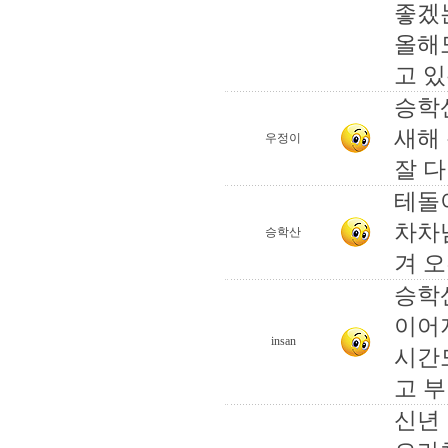
좋겠
올해
고 있
승학
새해
우정이
잘 다
테돌
차차님
승학산
겨 오
승학
이어
insan
시간
고 
신년