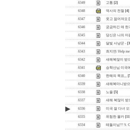
6349
고통
[2]
6348
역사의 전철
[4]
6347
웃고 젊어져요
[
6346
궁금하긴 매 한
6345
당신은 나의 
6344
달빛 사냥꾼 -
[3
6343
최지연/ Help me ma
6342
새해복많이 받
6341
승학산님 미국에
6340
한해의 목표,,,
[
6339
새해복마니받으
6338
노을
[5]
6337
새해 복많이 받
▶
6336
미국 잘 다녀 
6335
위험한 몰카
[11
6334
테돌이님!!! S. O