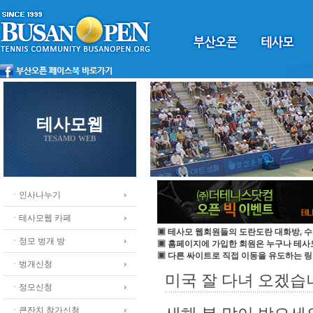
테사모웹
TESAMO WEB
ㆍ인사나누기
ㆍ테사모웹 카페
▣ 테사모 웹회원들의 도란도란 대화방, 수
ㆍ정모 벙개 방
▣ 홈페이지에 가입한 회원은 누구나 테
▣ 다른 싸이트로 직접 이동을 유도하는 링
ㆍ벙개신청
미국 잘 다녀 오겠습
ㆍ정모신청
ㆍ큰잔치 참가신청