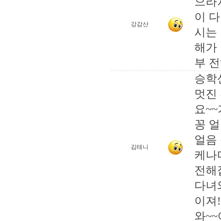
으라
이 
강감산
시는
해가
부 
승학
멋진
요~
꽁 
얼음
김테니
케나
전해
다녀
이져!
와~