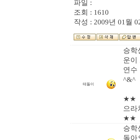
파일 :
조회 : 1610
작성 : 2009년 01월 02
승학
운이
연수
^&^
테돌이
★★
으라차
★★
승학
돌아