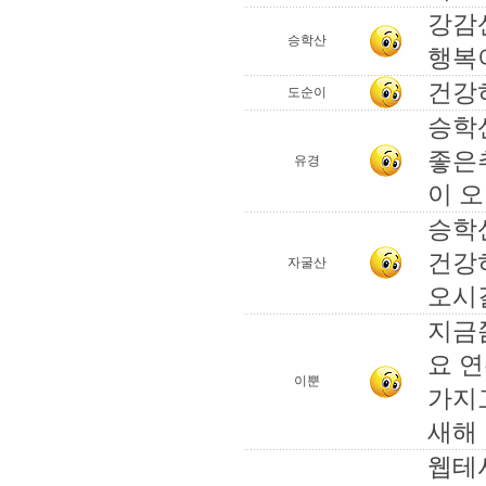
강감
승학산
행복이
건강히
도순이
승학
좋은
유경
이 오
승학
건강
자굴산
오시길
지금
요 
이뿐
가지
새해
웹테