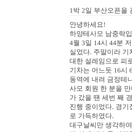
1박 2일 부산오픈을
안녕하세요!
하양테사모 남중락입
4월 3일 14시 44
실었다. 주말이라 기
대한 설레임으로 피로
기차는 어느듯 16시
동역에 내려 금정테니
사모 회원 한 분을 
가 갔을 땐 세번 째
진행 중이었다. 경기
로 가득하였다.
대구날씨만 생각하여