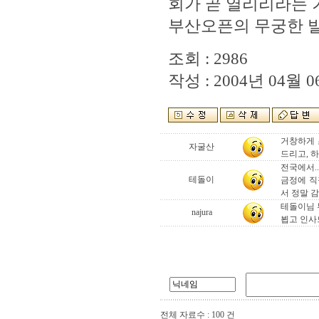
회가 곧 열리리라는 
부산오픈의 무궁한 발
조회 : 2986
작성 : 2004년 04월 06
거창하게 
자굴산
드리고, 
전국에서.
테돌이
금정에 직
서 정말 감
테돌이님 
najura
뵙고 인사
전체 자료수 : 100 건