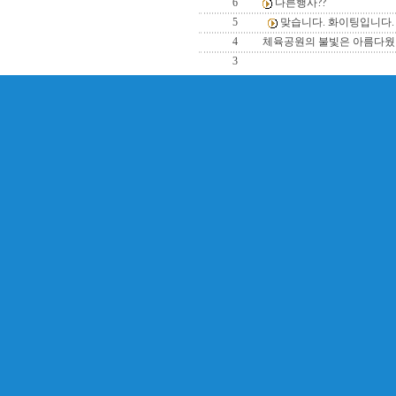
6
다른행사??
5
맞습니다. 화이팅입니다.
4
체육공원의 불빛은 아름다웠
3