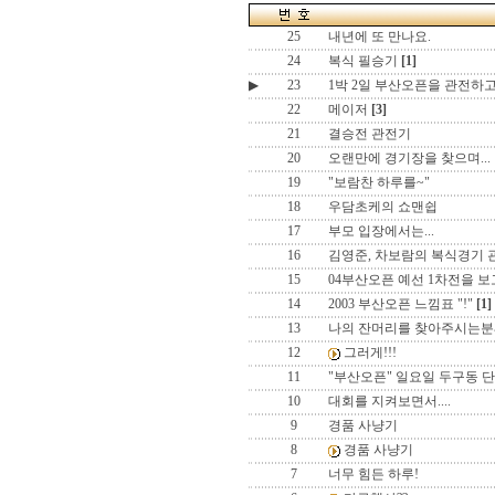
25
내년에 또 만나요.
24
복식 필승기
[1]
▶
23
1박 2일 부산오픈을 관전하고
22
메이저
[3]
21
결승전 관전기
20
오랜만에 경기장을 찾으며...
19
"보람찬 하루를~"
18
우담초케의 쇼맨쉽
17
부모 입장에서는...
16
김영준, 차보람의 복식경기 
15
04부산오픈 예선 1차전을 보
14
2003 부산오픈 느낌표 "!"
[1]
13
나의 잔머리를 찾아주시는분
12
그러게!!!
11
"부산오픈" 일요일 두구동 
10
대회를 지켜보면서....
9
경품 사냥기
8
경품 사냥기
7
너무 힘든 하루!