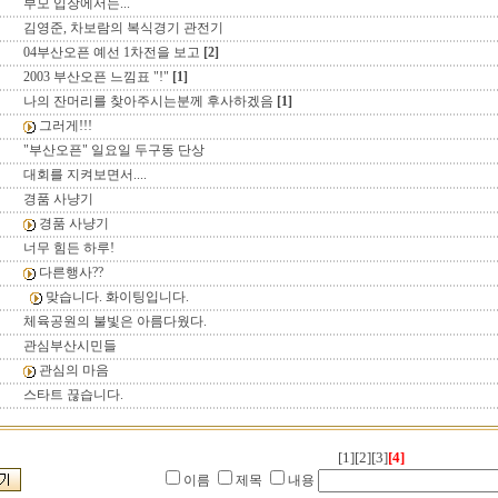
부모 입장에서는...
김영준, 차보람의 복식경기 관전기
04부산오픈 예선 1차전을 보고
[2]
2003 부산오픈 느낌표 "!"
[1]
나의 잔머리를 찾아주시는분께 후사하겠음
[1]
그러게!!!
"부산오픈" 일요일 두구동 단상
대회를 지켜보면서....
경품 사냥기
경품 사냥기
너무 힘든 하루!
다른행사??
맞습니다. 화이팅입니다.
체육공원의 불빛은 아름다웠다.
관심부산시민들
관심의 마음
스타트 끊습니다.
[1]
[2]
[3]
[4]
이름
제목
내용