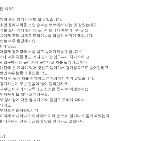
든 하루!
마지막 복식 경기 너무도 잘 보았습니다.
호인 월례대회를 보면 승부는 로브에서 나는 것 같았는데요.
기를 보니 역시 발리와 드라이브에서 승부가 나더군요.
치에게 포와 백핸드 드라이브를 열심히 배워야 겠습니다.
오늘 너무 황당해서요.
회가 맞죠?
어떻게 경기장에 차를 몰고 들어가지를 못합니까?
서 겨우 차를 몰고 가니 경기장 입구부터 차가 막히고
원 입구에서는 들어가지 못한다고 차를 돌리라고 하니
 예전에 온 기억이 있어 뒷길로 들어가서 경기장쪽으로 들어갈려고
이번엔 수위분들이 출입을 막고
아서 먼 곳에 차를 주차하고 경기장까지 뛰어 갔었습니다.
경기하는데 무슨 잡음이 많이 들리던지요.
내부만 아니라 바깥쪽에도 신경을 좀 써야 하겠던데요.
 자꾸 밖을 쳐다 보더라구요.
제 행사장에 다른 행사가 끼여 출입도 못하게 막다니
되네요.
 부산오픈 화이팅입니다.
 자세 하나하나 가까이에서 지켜 본 것이 얼마나 도움이 되었는지
 배우면서 갖는 궁금증에 답을 찾아가고 있습니다.
271