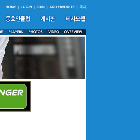
HOME
|
LOGIN
|
JOIN
|
ADD FAVORITE
|
쪽지