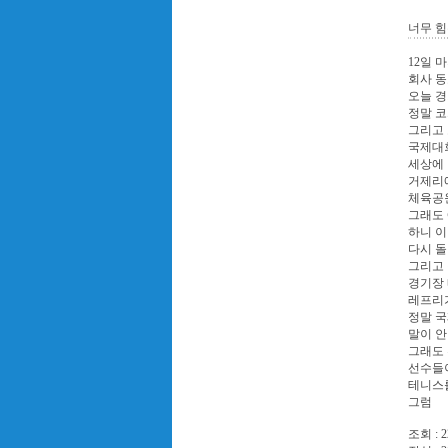
너무 힘
12일 
회사 동
오늘 경
정말 코
그리고 
국제대
세상에 
거제리에
체육공
그래도
하니 
다시 돌
그리고 
경기장 
레프리가
정말 국
말이 안
그래도
선수들이
테니스를
그럼
조회 : 2