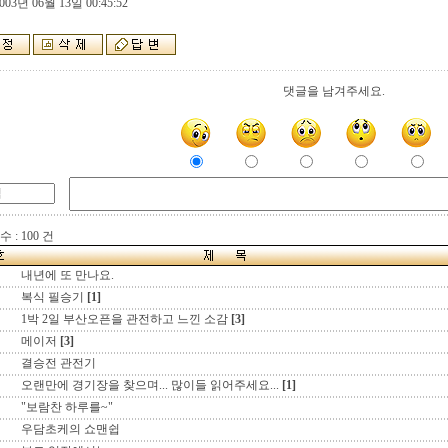
003년 06월 13일 00:45:52
댓글을 남겨주세요.
 : 100 건
내년에 또 만나요.
복식 필승기
[1]
1박 2일 부산오픈을 관전하고 느낀 소감
[3]
메이저
[3]
결승전 관전기
오랜만에 경기장을 찾으며... 많이들 읽어주세요...
[1]
"보람찬 하루를~"
우담초케의 쇼맨쉽