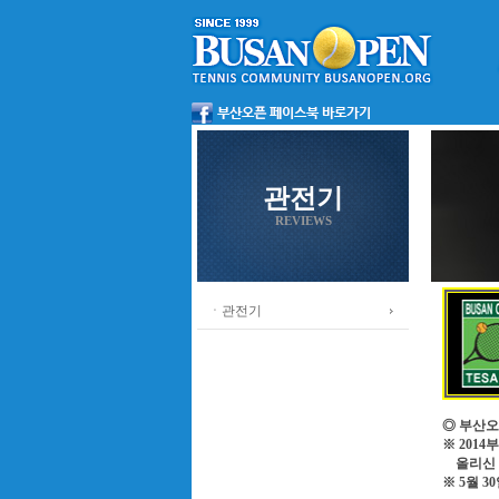
관전기
REVIEWS
ㆍ관전기
◎ 부산오
※ 201
올리신 
※ 5월 3