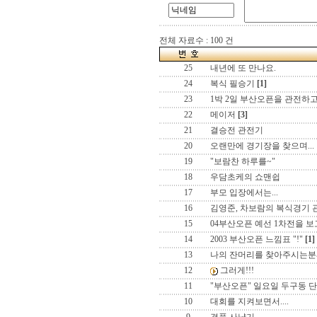
전체 자료수 : 100 건
25
내년에 또 만나요.
24
복식 필승기
[1]
23
1박 2일 부산오픈을 관전하고
22
메이저
[3]
21
결승전 관전기
20
오랜만에 경기장을 찾으며...
19
"보람찬 하루를~"
18
우담초케의 쇼맨쉽
17
부모 입장에서는...
16
김영준, 차보람의 복식경기 
15
04부산오픈 예선 1차전을 보
14
2003 부산오픈 느낌표 "!"
[1]
13
나의 잔머리를 찾아주시는분
12
그러게!!!
11
"부산오픈" 일요일 두구동 
10
대회를 지켜보면서....