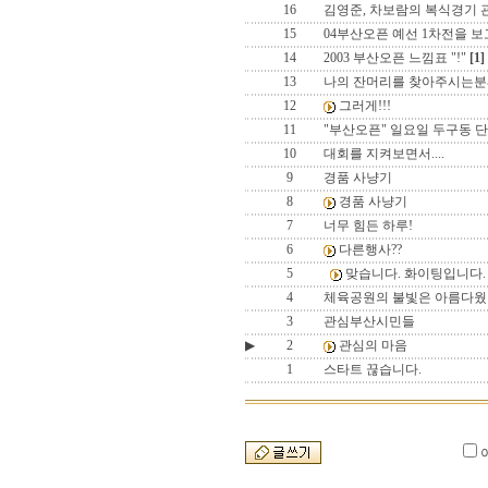
16
김영준, 차보람의 복식경기 
15
04부산오픈 예선 1차전을 보
14
2003 부산오픈 느낌표 "!"
[1]
13
나의 잔머리를 찾아주시는분
12
그러게!!!
11
"부산오픈" 일요일 두구동 
10
대회를 지켜보면서....
9
경품 사냥기
8
경품 사냥기
7
너무 힘든 하루!
6
다른행사??
5
맞습니다. 화이팅입니다.
4
체육공원의 불빛은 아름다웠
3
관심부산시민들
▶
2
관심의 마음
1
스타트 끊습니다.