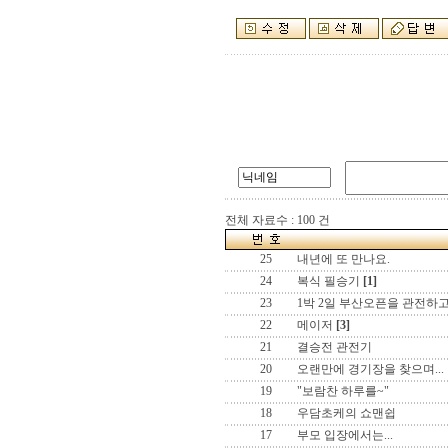
전체 자료수 : 100 건
25
내년에 또 만나요.
24
복식 필승기
[1]
23
1박 2일 부산오픈을 관전하고
22
메이저
[3]
21
결승전 관전기
20
오랜만에 경기장을 찾으며...
19
"보람찬 하루를~"
18
우담초케의 쇼맨쉽
17
부모 입장에서는...